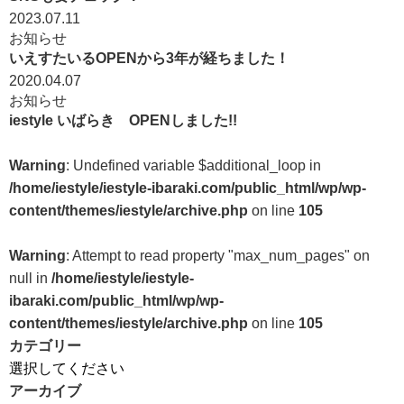
2023.07.11
お知らせ
いえすたいるOPENから3年が経ちました！
2020.04.07
お知らせ
iestyle いばらき OPENしました!!
Warning
: Undefined variable $additional_loop in
/home/iestyle/iestyle-ibaraki.com/public_html/wp/wp-
content/themes/iestyle/archive.php
on line
105
Warning
: Attempt to read property "max_num_pages" on
null in
/home/iestyle/iestyle-
ibaraki.com/public_html/wp/wp-
content/themes/iestyle/archive.php
on line
105
カテゴリー
アーカイブ