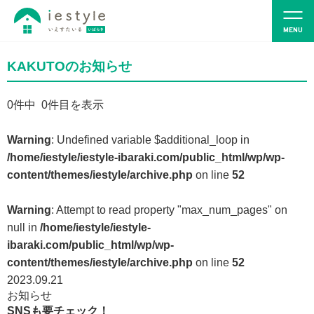
KAKUTOのお知らせ
0
件中 0件目を表示
Warning
: Undefined variable $additional_loop in
/home/iestyle/iestyle-ibaraki.com/public_html/wp/wp-
content/themes/iestyle/archive.php
on line
52
Warning
: Attempt to read property "max_num_pages" on
null in
/home/iestyle/iestyle-
ibaraki.com/public_html/wp/wp-
content/themes/iestyle/archive.php
on line
52
2023.09.21
お知らせ
SNSも要チェック！