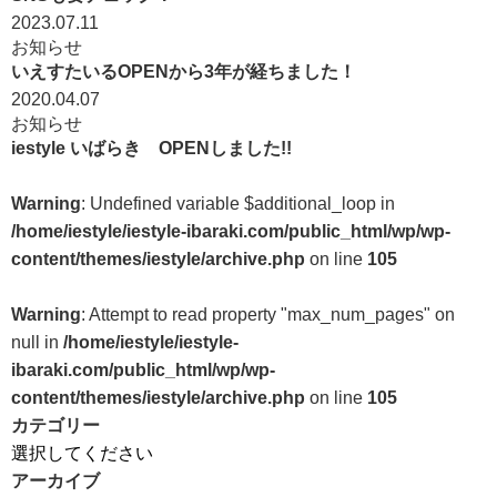
2023.07.11
お知らせ
いえすたいるOPENから3年が経ちました！
2020.04.07
お知らせ
iestyle いばらき OPENしました!!
Warning
: Undefined variable $additional_loop in
/home/iestyle/iestyle-ibaraki.com/public_html/wp/wp-
content/themes/iestyle/archive.php
on line
105
Warning
: Attempt to read property "max_num_pages" on
null in
/home/iestyle/iestyle-
ibaraki.com/public_html/wp/wp-
content/themes/iestyle/archive.php
on line
105
カテゴリー
アーカイブ