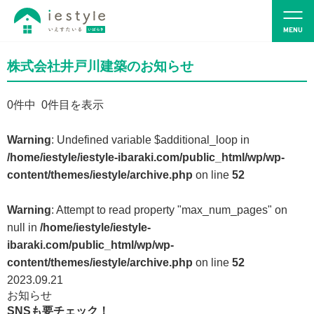
株式会社井戸川建築のお知らせ
0
件中 0件目を表示
Warning
: Undefined variable $additional_loop in
/home/iestyle/iestyle-ibaraki.com/public_html/wp/wp-
content/themes/iestyle/archive.php
on line
52
Warning
: Attempt to read property "max_num_pages" on
null in
/home/iestyle/iestyle-
ibaraki.com/public_html/wp/wp-
content/themes/iestyle/archive.php
on line
52
2023.09.21
お知らせ
SNSも要チェック！