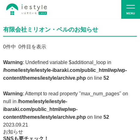
有限会社ミリオン・ベルのお知らせ
0
件中 0件目を表示
Warning
: Undefined variable $additional_loop in
/home/iestyle/iestyle-ibaraki.com/public_html/wp/wp-
content/themes/iestyle/archive.php
on line
52
Warning
: Attempt to read property "max_num_pages" on
null in
/home/iestyle/iestyle-
ibaraki.com/public_html/wp/wp-
content/themes/iestyle/archive.php
on line
52
2023.09.21
お知らせ
SNSも要チェック！