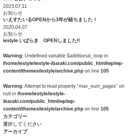
2023.07.11
お知らせ
いえすたいるOPENから3年が経ちました！
2020.04.07
お知らせ
iestyle いばらき OPENしました!!
Warning
: Undefined variable $additional_loop in
/home/iestyle/iestyle-ibaraki.com/public_html/wp/wp-
content/themes/iestyle/archive.php
on line
105
Warning
: Attempt to read property "max_num_pages" on
null in
/home/iestyle/iestyle-
ibaraki.com/public_html/wp/wp-
content/themes/iestyle/archive.php
on line
105
カテゴリー
アーカイブ