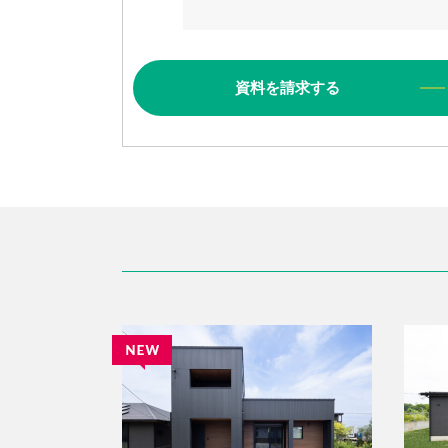
資料
を
請求
する