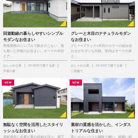
回遊動線の暮らしやすいシンプル
グレーと木目のナチュラルモダン
モダンなお住まい
なお住まい
寄棟屋根のシンプルで飽きのこない、落
グレー×ブラック×木目のカラーの組み合
ち着いた外観のお住まい。オークの木目
わせがモダンな外観。室内はオークの床
とア…
と…
おしゃれな家
20-30代で建てる家
おしゃれな家
20-30代で建てる家
平屋の家
二階建て
無駄なく空間を活用したスタイリ
素材の質感を活かした、インダス
ッシュなお住まい
トリアルな住まい
適材適所に必要な量の収納を設け、廊下
黒いガルバリウム鋼板で纏い、縦横に組