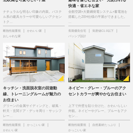
快適・省エネな家
ナチュラルな明るい印象の内装。パステ
全館空調+大要綱発電システム+蓄電池を
ル系の建具カラーや可愛らしいアクセン
搭載したZEH仕様の平屋ができました。
トク…
…
断熱性能重視
かわいい家
長期優良住宅
気密値C1.0以下
おしゃれな家
パッシブ設計
キッチン・洗面脱衣室の回遊動
ネイビー・グレー・ブルーのアク
線、トレーニングルームが魅力の
セントカラーが爽やかなお住まい
お住まい
グリーンの金属サイディングと、破風・
上下で外壁を貼り分けた、かわいらしい
軒天・玄関ドア・デッキ周り・サッシフ
外観。ネイビーやグレー、ブルーをアク
レー…
セン…
断熱性能重視
かっこいい家
断熱性能重視
自然素材たっぷり
かわいい家
かっこいい家