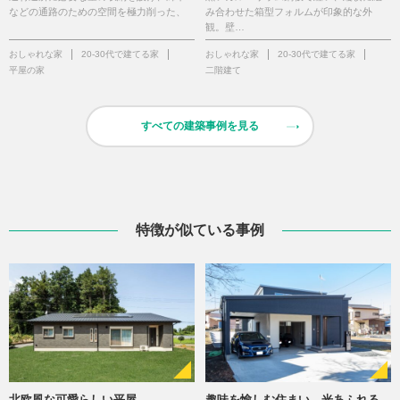
などの通路のための空間を極力削った、
み合わせた箱型フォルムが印象的な外
観。壁…
おしゃれな家
20-30代で建てる家
おしゃれな家
20-30代で建てる家
平屋の家
二階建て
すべての建築事例を見る
特徴が似ている事例
北欧風な可愛らしい平屋
趣味を愉しむ住まい 光あふれる