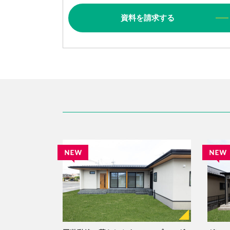
資料
を
請求
する