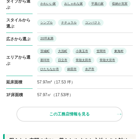
タイプから選
かわいい家
おしゃれな家
平屋の家
収納が充実
ぶ
スタイルから
シンプル
ナチュラル
コンパクト
選ぶ
広さから選ぶ
20坪未満
茨城町
大洗町
小美玉市
笠間市
東海村
エリアから選
那珂市
日立市
常陸太田市
常陸大宮市
ぶ
ひたちなか市
鉾田市
水戸市
延床面積
57.97m²（17.53 坪）
1F床面積
57.97㎡（17.53坪）
この工務店情報を見る