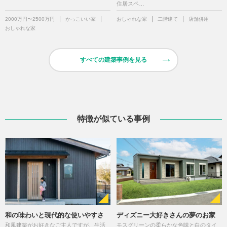
住居スペ…
2000万円〜2500万円
かっこいい家
おしゃれな家
二階建て
店舗併用
おしゃれな家
すべての建築事例を見る
特徴が似ている事例
和の味わいと現代的な使いやすさ
ディズニー大好きさんの夢のお家
和風建築がお好きなご主人ですが、生活
モスグリーンの柔らかな色味と白のタイ