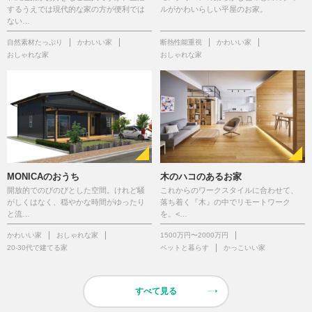
するうえでは現代的な家の方が便利では
ルがかわいらしい平屋のお家。
ない…
自然素材たっぷり
かわいい家
断熱性能重視
かわいい家
おしゃれな家
おしゃれな家
MONICAのおうち
木のハコのあるお家
開放的でのびのびとした空間。けれど騒
これからのワークスタイルに合わせて、
がしくはなく、穏やかな時間がゆったり
落ち着く『木』の中でリモートワーク
と流…
を。<…
かわいい家
おしゃれな家
1500万円〜2000万円
20-30代で建てる家
ペットと暮らす
かっこいい家
すべて見る