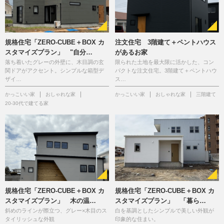
規格住宅「ZERO-CUBE＋BOX カ
注文住宅 3階建て＋ペントハウス
スタマイズプラン」 "自分…
があるお家
落ち着いたグレーの外壁に、木目調の玄
限られた土地を最大限に活かした、コン
関ドアがアクセント。シンプルな箱型デ
パクトな注文住宅。3階建て＋ペントハウ
ザイ…
ス…
かっこいい家
おしゃれな家
かっこいい家
おしゃれな家
三階建て
20-30代で建てる家
規格住宅「ZERO-CUBE＋BOX カ
規格住宅「ZERO-CUBE＋BOX カ
スタマイズプラン」 木の温…
スタマイズプラン」 「暮ら…
斜めのラインが際立つ、グレー×木目のス
白を基調としたシンプルで美しい外観が
タイリッシュな外観
印象的な住まい。