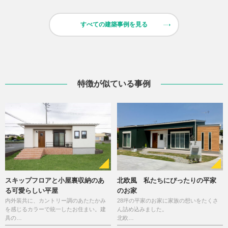
すべての建築事例を見る
特徴が似ている事例
スキップフロアと小屋裏収納のあ
北欧風 私たちにぴったりの平家
る可愛らしい平屋
のお家
内外装共に、カントリー調のあたたかみ
28坪の平家のお家に家族の想いをたくさ
を感じるカラーで統一したお住まい。建
ん詰め込みました。
具の…
北欧…