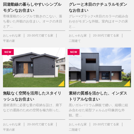
回遊動線の暮らしやすいシンプル
グレーと木目のナチュラルモダン
モダンなお住まい
なお住まい
寄棟屋根のシンプルで飽きのこない、落
グレー×ブラック×木目のカラーの組み合
ち着いた外観のお住まい。オークの木目
わせがモダンな外観。室内はオークの床
とア…
と…
おしゃれな家
20-30代で建てる家
おしゃれな家
20-30代で建てる家
平屋の家
二階建て
無駄なく空間を活用したスタイリ
素材の質感を活かした、インダス
ッシュなお住まい
トリアルな住まい
適材適所に必要な量の収納を設け、廊下
黒いガルバリウム鋼板で纏い、縦横に組
などの通路のための空間を極力削った、
み合わせた箱型フォルムが印象的な外
観。壁…
おしゃれな家
20-30代で建てる家
おしゃれな家
20-30代で建てる家
平屋の家
二階建て