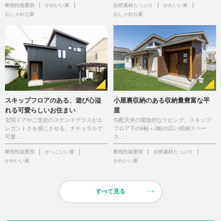
断熱性能重視
かわいい家
自然素材たっぷり
かわいい家
おしゃれな家
おしゃれな家
スキップフロアのある、遊び心溢
小屋裏収納のある収納量豊富な平
れる可愛らしいお住まい
屋
玄関ドアやご支給のステンドグラスがエ
勾配天井の開放的なリビング、スキップ
レガントさを感じさせる、ナチュラルで
フロア下の6帖＋2帖の広い収納スペー
可愛…
ス、…
断熱性能重視
かっこいい家
断熱性能重視
自然素材たっぷり
かわいい家
かわいい家
すべて見る