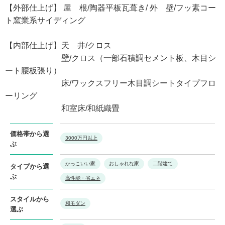
【外部仕上げ】 屋 根/陶器平板瓦葺き/ 外 壁/フッ素コー
ト窯業系サイディング
【内部仕上げ】天 井/クロス
壁/クロス（一部石積調セメント板、木目シ
ート腰板張り）
床/ワックスフリー木目調シートタイプフロ
ーリング
和室床/和紙織畳
価格帯から選
3000万円以上
ぶ
かっこいい家
おしゃれな家
二階建て
タイプから選
ぶ
高性能・省エネ
スタイルから
和モダン
選ぶ