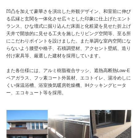
凹凸を加えて豪華さを演出した外観デザイン、和室前に伸び
る広縁と玄関を一体化させ広々とした印象に仕上げたエント
ランス、ひな壇式に掘り込んだ床面と化粧梁を見せた折上げ
天井で開放的に見せる工夫を施したリビング空間等、至る所
にこだわりポイントを設けました。また単調な室内空間にな
らないよう腰壁や格子、石積調壁材、アクセント壁紙、造り
付け家具等、厳選した建材を採用しています。
また各仕様には、アルミ樹脂複合サッシ、遮熱高断熱Low-E
ペアガラス、フッ素コート外装材、エコトイレ、湯冷めしに
くい保温浴槽、浴室換気暖房乾燥機、IHクッキングヒータ
ー、エコキュート等を採用。