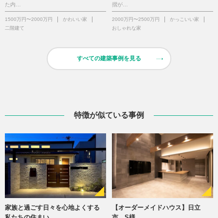
た内…
摺が…
1500万円〜2000万円
かわいい家
2000万円〜2500万円
かっこいい家
二階建て
おしゃれな家
すべての建築事例を見る
特徴が似ている事例
家族と過ごす日々を心地よくする
【オーダーメイドハウス】日立
私たちの住まい
市 S様