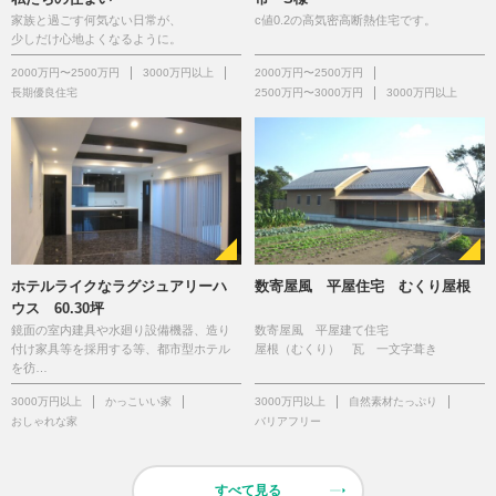
家族と過ごす何気ない日常が、
c値0.2の高気密高断熱住宅です。
少しだけ心地よくなるように。
2000万円〜2500万円
3000万円以上
2000万円〜2500万円
長期優良住宅
2500万円〜3000万円
3000万円以上
ホテルライクなラグジュアリーハ
数寄屋風 平屋住宅 むくり屋根
ウス 60.30坪
鏡面の室内建具や水廻り設備機器、造り
数寄屋風 平屋建て住宅
付け家具等を採用する等、都市型ホテル
屋根（むくり） 瓦 一文字葺き
を彷…
3000万円以上
かっこいい家
3000万円以上
自然素材たっぷり
おしゃれな家
バリアフリー
すべて見る