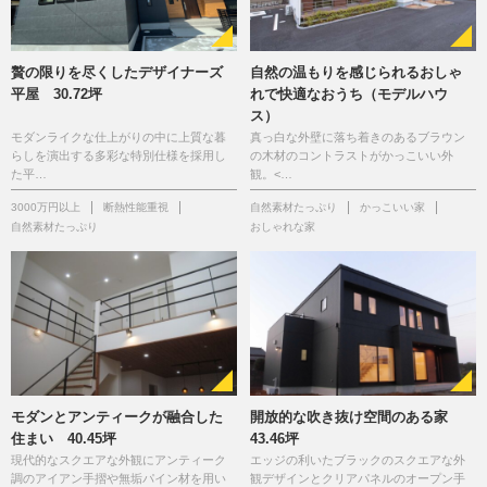
贅の限りを尽くしたデザイナーズ
自然の温もりを感じられるおしゃ
平屋 30.72坪
れで快適なおうち（モデルハウ
ス）
モダンライクな仕上がりの中に上質な暮
真っ白な外壁に落ち着きのあるブラウン
らしを演出する多彩な特別仕様を採用し
の木材のコントラストがかっこいい外
た平…
観。<…
3000万円以上
断熱性能重視
自然素材たっぷり
かっこいい家
自然素材たっぷり
おしゃれな家
モダンとアンティークが融合した
開放的な吹き抜け空間のある家
住まい 40.45坪
43.46坪
現代的なスクエアな外観にアンティーク
エッジの利いたブラックのスクエアな外
調のアイアン手摺や無垢パイン材を用い
観デザインとクリアパネルのオープン手