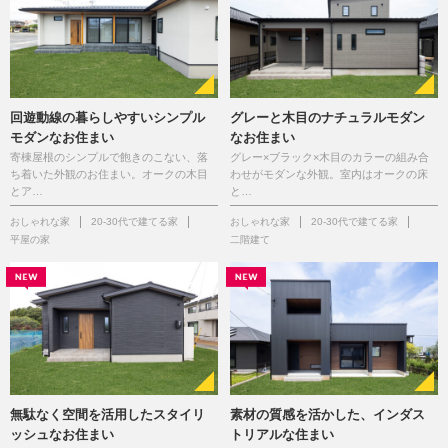
回遊動線の暮らしやすいシンプル
グレーと木目のナチュラルモダン
モダンなお住まい
なお住まい
寄棟屋根のシンプルで飽きのこない、落
グレー×ブラック×木目のカラーの組み合
ち着いた外観のお住まい。オークの木目
わせがモダンな外観。室内はオークの床
とア…
と…
おしゃれな家
20-30代で建てる家
おしゃれな家
20-30代で建てる家
平屋の家
二階建て
無駄なく空間を活用したスタイリ
素材の質感を活かした、インダス
ッシュなお住まい
トリアルな住まい