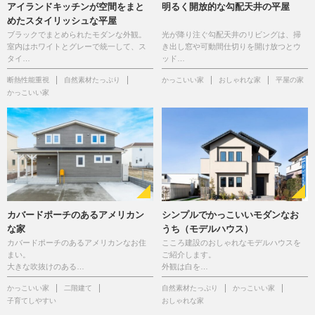
アイランドキッチンが空間をまと
明るく開放的な勾配天井の平屋
めたスタイリッシュな平屋
ブラックでまとめられたモダンな外観。
光が降り注ぐ勾配天井のリビングは、掃
室内はホワイトとグレーで統一して、ス
き出し窓や可動間仕切りを開け放つとウ
タイ…
ッド…
断熱性能重視
自然素材たっぷり
かっこいい家
おしゃれな家
平屋の家
かっこいい家
カバードポーチのあるアメリカン
シンプルでかっこいいモダンなお
な家
うち（モデルハウス）
カバードポーチのあるアメリカンなお住
こころ建設のおしゃれなモデルハウスを
まい。
ご紹介します。
大きな吹抜けのある…
外観は白を…
かっこいい家
二階建て
自然素材たっぷり
かっこいい家
子育てしやすい
おしゃれな家