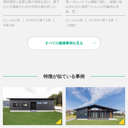
適材適所に必要な量の収納を設け、廊下
黒いガルバリウム鋼板で纏い、縦横に組
などの通路のための空間を極力削った、
み合わせた箱型フォルムが印象的な外
観。壁…
おしゃれな家
20-30代で建てる家
おしゃれな家
20-30代で建てる家
平屋の家
二階建て
すべての建築事例を見る
特徴が似ている事例