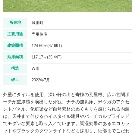
所在地
城里町
主要用途
専用住宅
建築面積
124.60㎡(37.69T)
延床面積
117.17㎡(35.44T)
構造
W造
竣工
2022年7月
外壁にタイルを使用、深い軒の出と寄棟の瓦屋根、広い玄関ポ
ーチが重厚感を演出した外観。ナラの無垢床、米ツガのアクセ
ントパネル、化粧梁など自然素材のぬくもりを感じられる内装
は、天井まで伸びるハイスタイル建具やバーチカルブラインド
でモダンな要素も取り入れています。調湿効果のあるエコカラ
ットやブラックのダウンライトなども採用し、細部までこだわ