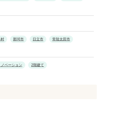
海村
那珂市
日立市
常陸太田市
リノベーション
2階建て