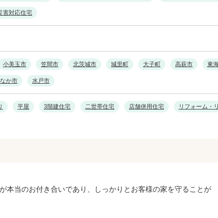
災害対応住宅
小美玉市
笠間市
北茨城市
城里町
大子町
高萩市
東
なか市
水戸市
り
平屋
3階建住宅
二世帯住宅
店舗併用住宅
リフォーム・
が本当のお付き合いであり、しっかりとお客様の家を守ることが