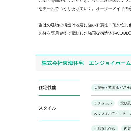
ご要望を聞かせていただき、設計士が理想のプラ
をチームでつくりあげていく。オーダーメイドの
当社の建物の構造は地震に強い耐震性・耐久性に優
の柱を専用金物で緊結した強固な構造体J-WOO
株式会社東海住宅 エンジョイホーム
住宅性能
太陽光・蓄電池・V2H
ナチュラル
北欧風
スタイル
カリフォルニア・サー
土地探しから
内装