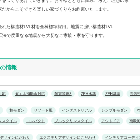
ンをつくりあげていきます。お客様とともに悩み、考え、理想の家
家だからこそできる楽しい家づくりをお約束いたします。
れた構造材LVL材を全棟標準採用。地震に強い構造材LVL
D工法で度重なる地震から大切なご家族・家を守ります。
の情報
対応
省エネ補助金対応
耐震等級3
ZEH水準
ZEH基準
高気
和モダン
リゾート風
インダストリアル
シンプルモダン
フスタイル
コンパクト
ブルックリンスタイル
アウトドア
南欧
デザインにだわり
エクステリアデザインにこだわり
インテリアコーディ