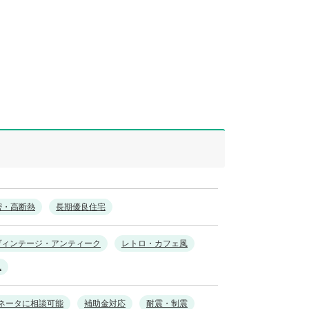
密・高断熱
長期優良住宅
ヴィンテージ・アンティーク
レトロ・カフェ風
風
ネータに相談可能
補助金対応
耐震・制震