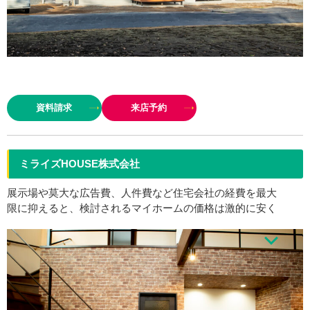
家創り400棟以上の実績と経験が敷地の持つ「最適解」を見つけ出し、生活
しながら自然（ﾊﾟｯｼﾌﾞ)を感じる家創りを。 すべての敷地が異なる性格を持
資料請求
来店予約
つ。家は敷地と住まいになる家族に合わせて…
ミライズHOUSE株式会社
展示場や莫大な広告費、人件費など住宅会社の経費を最大
限に抑えると、検討されるマイホームの価格は激的に安く
建てる事が出来るのです。