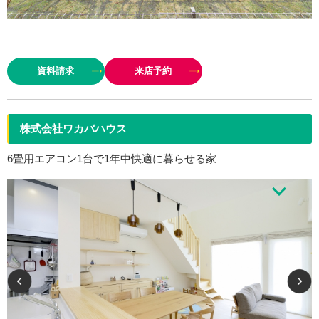
１９５２年創業から積み重ねてきた経験を生かし、本物の木にこだわった、
自由設計の住まい造りをしていま
資料請求
来店予約
す
熟練した職人の…
株式会社ワカバハウス
6畳用エアコン1台で1年中快適に暮らせる家