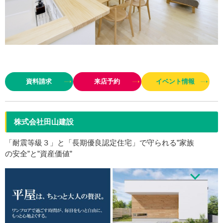
全棟で気密測定を実施し、性能を数値化(UA値0.25/C値0.2以下)しているこ
だわりの工務店。エアコンは1台でOK、冬場の加湿器もいらないという快適
資料請求
来店予約
イベント情報
な温湿度を一年中保持する優れた室内環境は、断熱・気…
株式会社田山建設
「耐震等級３」と「長期優良認定住宅」で守られる”家族
の安全”と”資産価値”