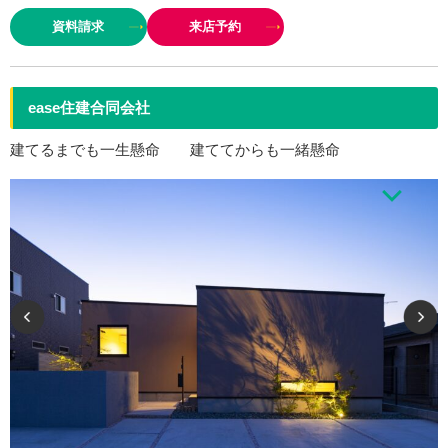
な暮らしを永く支える住まいであるために、 (1)生涯メンテナンスフリーの
資料請求
来店予約
外装タイル ＆最新防災瓦 (2)震度７の２倍…
ease住建合同会社
建てるまでも一生懸命 建ててからも一緒懸命