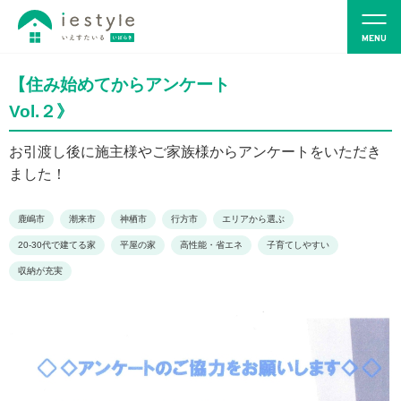
【住み始めてからアンケート
Vol.２》
お引渡し後に施主様やご家族様からアンケートをいただき
ました！
鹿嶋市
潮来市
神栖市
行方市
エリアから選ぶ
20-30代で建てる家
平屋の家
高性能・省エネ
子育てしやすい
収納が充実