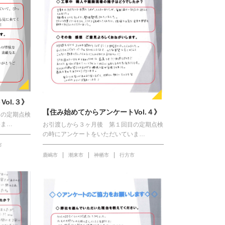
ol.３》
【住み始めてからアンケートVol.４》
目の定期点検
いま…
お引渡しから３ヶ月後 第１回目の定期点検
の時にアンケートをいただいていま…
市
鹿嶋市
潮来市
神栖市
行方市