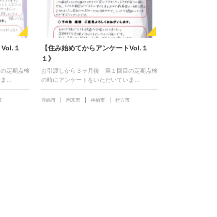
ol.１
【住み始めてからアンケートVol.１
１》
目の定期点検
お引渡しから３ヶ月後 第１回目の定期点検
いま…
の時にアンケートをいただいていま…
市
鹿嶋市
潮来市
神栖市
行方市