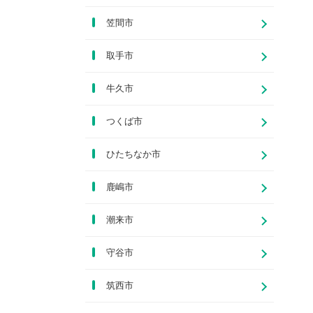
笠間市
取手市
牛久市
つくば市
ひたちなか市
鹿嶋市
潮来市
守谷市
筑西市