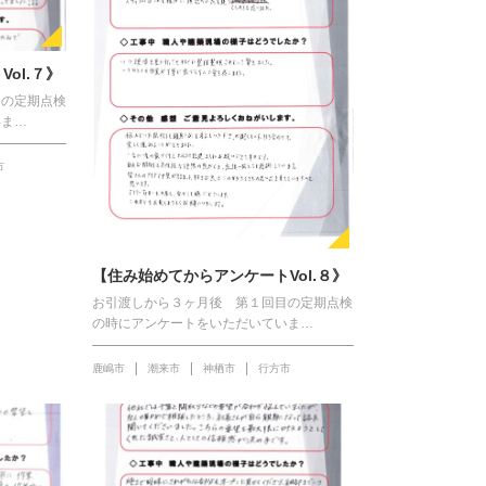
ol.７》
目の定期点検
いま…
市
【住み始めてからアンケートVol.８》
お引渡しから３ヶ月後 第１回目の定期点検
の時にアンケートをいただいていま…
鹿嶋市
潮来市
神栖市
行方市