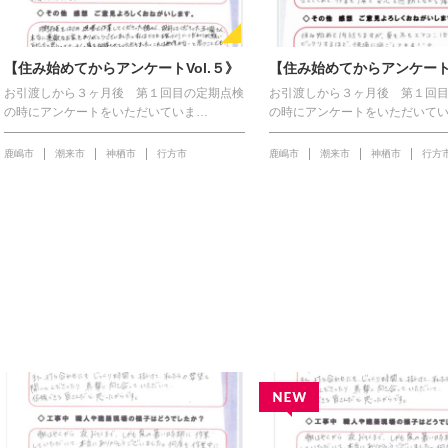
【住み始めてからアンケートVol.５》
【住み始めてからアンケートV
お引渡しから３ヶ月後 第１回目の定期点検
お引渡しから３ヶ月後 第１回
の時にアンケートをいただいていま…
の時にアンケートをいただいて
鹿嶋市
潮来市
神栖市
行方市
鹿嶋市
潮来市
神栖市
行方