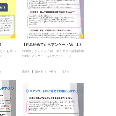
》
【住み始めてからアンケートVol.１》
になるお買い
お引渡しから３ヶ月後 第１回目の定期点検
』に…
の時にアンケートをいただいていま…
市
鹿嶋市
潮来市
神栖市
行方市