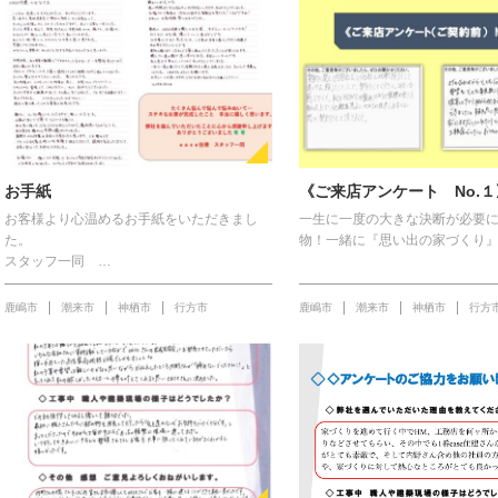
お手紙
《ご来店アンケート No.１
お客様より心温めるお手紙をいただきまし
一生に一度の大きな決断が必要
た。
物！一緒に『思い出の家づくり
スタッフ一同 …
鹿嶋市
潮来市
神栖市
行方市
鹿嶋市
潮来市
神栖市
行方