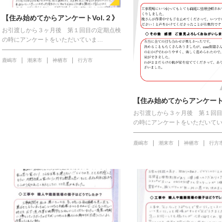
【住み始めてからアンケートVol.２》
お引渡しから３ヶ月後 第１回目の定期点検
の時にアンケートをいただいていま…
鹿嶋市
潮来市
神栖市
行方市
【住み始めてからアンケートV
お引渡しから３ヶ月後 第１回
の時にアンケートをいただいて
鹿嶋市
潮来市
神栖市
行方