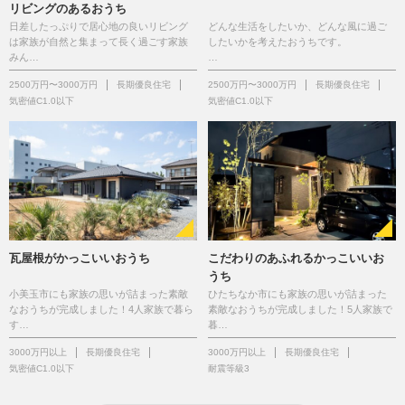
リビングのあるおうち
日差したっぷりで居心地の良いリビング
どんな生活をしたいか、どんな風に過ご
は家族が自然と集まって長く過ごす家族
したいかを考えたおうちです。
みん…
…
2500万円〜3000万円
長期優良住宅
2500万円〜3000万円
長期優良住宅
気密値C1.0以下
気密値C1.0以下
瓦屋根がかっこいいおうち
こだわりのあふれるかっこいいお
うち
小美玉市にも家族の思いが詰まった素敵
ひたちなか市にも家族の思いが詰まった
なおうちが完成しました！4人家族で暮ら
素敵なおうちが完成しました！5人家族で
す…
暮…
3000万円以上
長期優良住宅
3000万円以上
長期優良住宅
気密値C1.0以下
耐震等級3