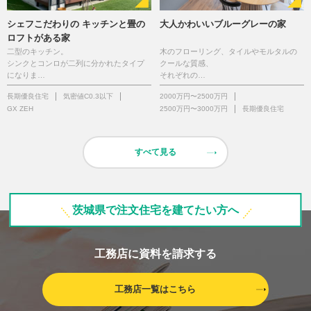
シェフこだわりの キッチンと畳の
大人かわいいブルーグレーの家
ロフトがある家
二型のキッチン。
木のフローリング、タイルやモルタルの
シンクとコンロが二列に分かれたタイプ
クールな質感、
になりま…
それぞれの…
長期優良住宅
気密値C0.3以下
2000万円〜2500万円
GX ZEH
2500万円〜3000万円
長期優良住宅
すべて見る
茨城県で注文住宅を建てたい方へ
工務店に資料を請求する
工務店一覧はこちら