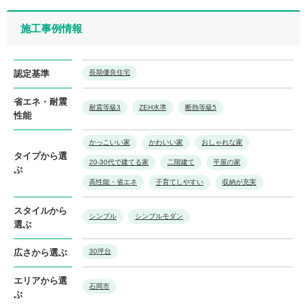
施工事例情報
認定基準
長期優良住宅
省エネ・耐震
耐震等級3
ZEH水準
断熱等級5
性能
かっこいい家
かわいい家
おしゃれな家
タイプから選
20-30代で建てる家
二階建て
平屋の家
ぶ
高性能・省エネ
子育てしやすい
収納が充実
スタイルから
シンプル
シンプルモダン
選ぶ
広さから選ぶ
30坪台
エリアから選
石岡市
ぶ