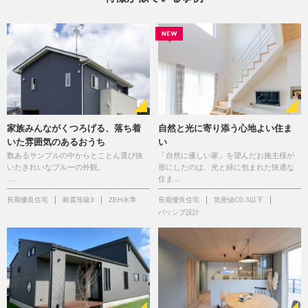
家族みんながくつろげる、落ち着
自然と光に寄り添う心地よい住ま
いた雰囲気のあるおうち
い
数あるサンプルの中からとことん選び抜
「自然に優しい家」を望んだお施主様が
いたきれいなブルーの外観。
形にしたのは、光と緑に包まれた快適な
…
住ま…
長期優良住宅
耐震等級3
ZEH水準
長期優良住宅
気密値C0.3以下
パッシブ設計