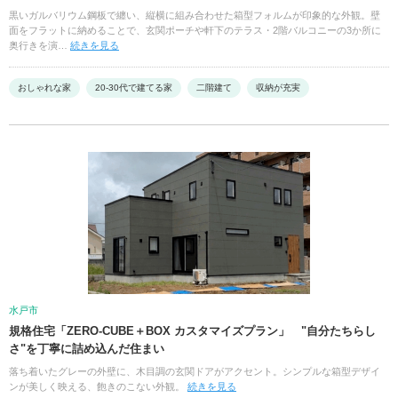
黒いガルバリウム鋼板で纏い、縦横に組み合わせた箱型フォルムが印象的な外観。壁
面をフラットに納めることで、玄関ポーチや軒下のテラス・2階バルコニーの3か所に
奥行きを演…
続きを見る
おしゃれな家
20-30代で建てる家
二階建て
収納が充実
水戸市
規格住宅「ZERO-CUBE＋BOX カスタマイズプラン」 "自分たちらし
さ"を丁寧に詰め込んだ住まい
落ち着いたグレーの外壁に、木目調の玄関ドアがアクセント。シンプルな箱型デザイ
ンが美しく映える、飽きのこない外観。
続きを見る