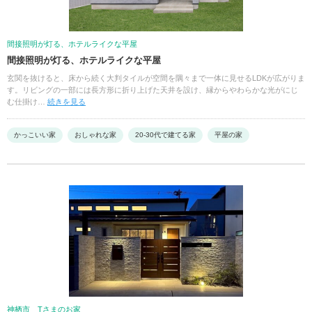
間接照明が灯る、ホテルライクな平屋
間接照明が灯る、ホテルライクな平屋
玄関を抜けると、床から続く大判タイルが空間を隅々まで一体に見せるLDKが広がりま
す。リビングの一部には長方形に折り上げた天井を設け、縁からやわらかな光がにじ
む仕掛け…
続きを見る
かっこいい家
おしゃれな家
20-30代で建てる家
平屋の家
神栖市 Tさまのお家