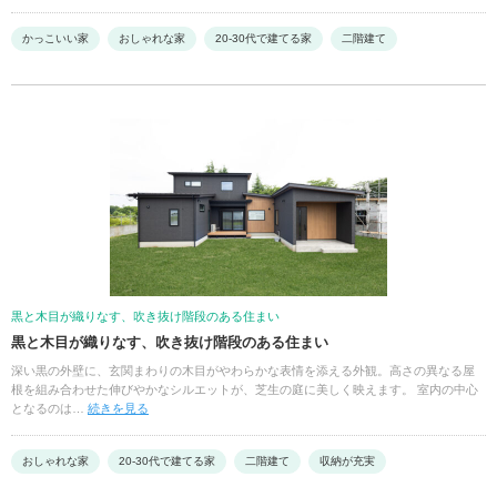
かっこいい家
おしゃれな家
20-30代で建てる家
二階建て
黒と木目が織りなす、吹き抜け階段のある住まい
黒と木目が織りなす、吹き抜け階段のある住まい
深い黒の外壁に、玄関まわりの木目がやわらかな表情を添える外観。高さの異なる屋
根を組み合わせた伸びやかなシルエットが、芝生の庭に美しく映えます。 室内の中心
となるのは…
続きを見る
おしゃれな家
20-30代で建てる家
二階建て
収納が充実