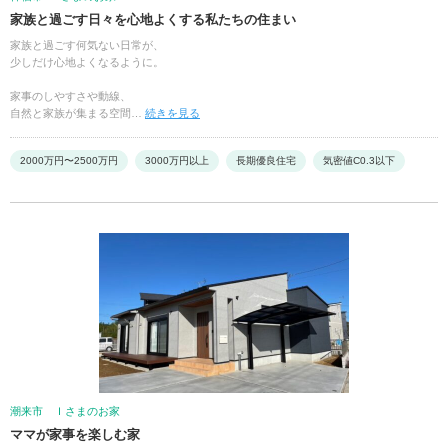
家族と過ごす日々を心地よくする私たちの住まい
家族と過ごす何気ない日常が、
少しだけ心地よくなるように。
家事のしやすさや動線、
自然と家族が集まる空間…
続きを見る
2000万円〜2500万円
3000万円以上
長期優良住宅
気密値C0.3以下
潮来市 Ｉさまのお家
ママが家事を楽しむ家