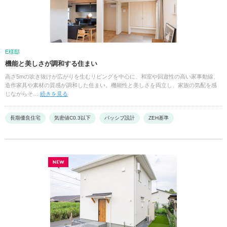
E様邸
機能と美しさが調和する住まい
高さ5mの吹き抜けが広がりを生むリビングを中心に、和室や回遊性の高い家事動線、
造作家具や素材の質感が調和した住まい。機能性と美しさを両立し、家族の気配を感
じながらそ…
続きを見る
長期優良住宅
気密値C0.3以下
パッシブ設計
ZEH基準