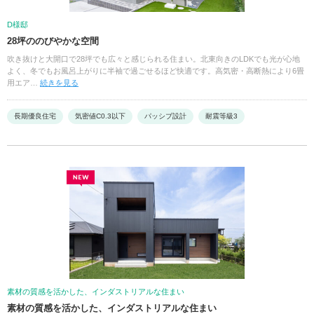
D様邸
28坪ののびやかな空間
吹き抜けと大開口で28坪でも広々と感じられる住まい。北東向きのLDKでも光が心地
よく、冬でもお風呂上がりに半袖で過ごせるほど快適です。高気密・高断熱により6畳
用エア…
続きを見る
長期優良住宅
気密値C0.3以下
パッシブ設計
耐震等級3
素材の質感を活かした、インダストリアルな住まい
素材の質感を活かした、インダストリアルな住まい