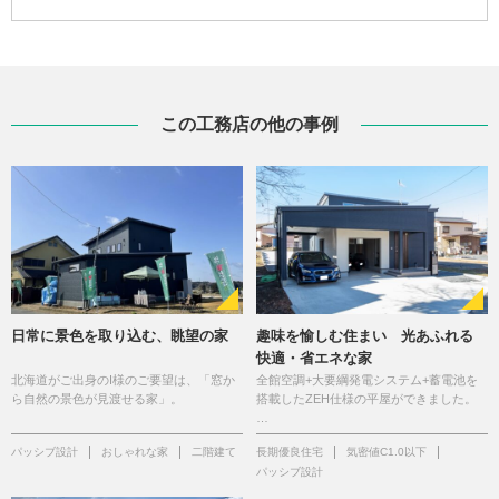
この工務店の他の事例
日常に景色を取り込む、眺望の家
趣味を愉しむ住まい 光あふれる
快適・省エネな家
北海道がご出身のI様のご要望は、「窓か
全館空調+大要綱発電システム+蓄電池を
ら自然の景色が見渡せる家」。
搭載したZEH仕様の平屋ができました。
…
パッシブ設計
おしゃれな家
二階建て
長期優良住宅
気密値C1.0以下
パッシブ設計