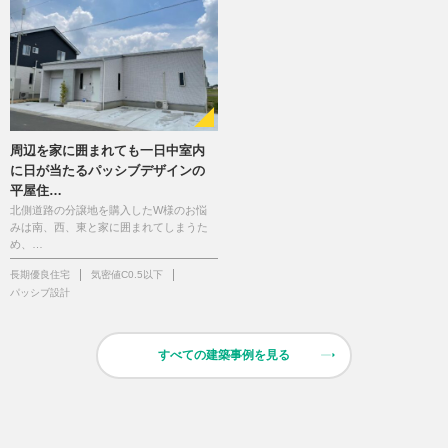
周辺を家に囲まれても一日中室内
に日が当たるパッシブデザインの
平屋住…
北側道路の分譲地を購入したW様のお悩
みは南、西、東と家に囲まれてしまうた
め、…
長期優良住宅
気密値C0.5以下
パッシブ設計
すべての建築事例を見る