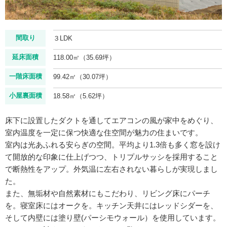
間取り
３LDK
延床面積
118.00㎡（35.69坪）
一階床面積
99.42㎡（30.07坪）
小屋裏面積
18.58㎡（5.62坪）
床下に設置したダクトを通してエアコンの風が家中をめぐり、
室内温度を一定に保つ快適な住空間が魅力の住まいです。
室内は光あふれる安らぎの空間。平均より1.3倍も多く窓を設け
て開放的な印象に仕上げつつ、トリプルサッシを採用すること
で断熱性をアップ。外気温に左右されない暮らしが実現しまし
た。
また、無垢材や自然素材にもこだわり、リビング床にパーチ
を。寝室床にはオークを。キッチン天井にはレッドシダーを、
そして内壁には塗り壁(パーシモウォール）を使用しています。