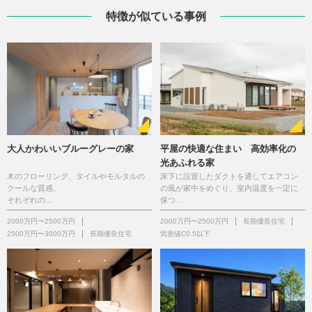
特徴が似ている事例
大人かわいいブルーグレーの家
平屋の快適な住まい 高効率化の
光あふれる家
木のフローリング、タイルやモルタルの
床下に設置したダクトを通してエアコン
クールな質感、
の風が家中をめぐり、室内温度を一定に
それぞれの…
保つ…
2000万円〜2500万円
2000万円〜2500万円
長期優良住宅
2500万円〜3000万円
長期優良住宅
気密値C0.5以下