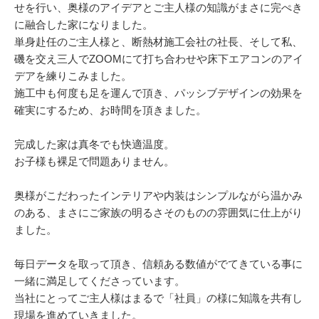
せを行い、奥様のアイデアとご主人様の知識がまさに完ぺき
に融合した家になりました。
単身赴任のご主人様と、断熱材施工会社の社長、そして私、
磯を交え三人でZOOMにて打ち合わせや床下エアコンのアイ
デアを練りこみました。
施工中も何度も足を運んで頂き、パッシブデザインの効果を
確実にするため、お時間を頂きました。
完成した家は真冬でも快適温度。
お子様も裸足で問題ありません。
奥様がこだわったインテリアや内装はシンプルながら温かみ
のある、まさにご家族の明るさそのものの雰囲気に仕上がり
ました。
毎日データを取って頂き、信頼ある数値がでてきている事に
一緒に満足してくださっています。
当社にとってご主人様はまるで「社員」の様に知識を共有し
現場を進めていきました。