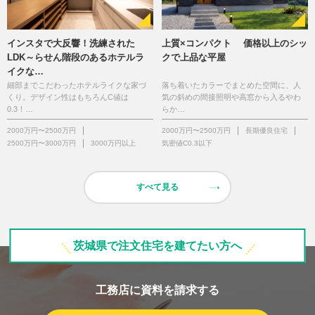
インスタで大反響！洗練された
上質×コンパクト 価格以上のシッ
LDK～らせん階段のあるホテルラ
クで上品な平屋
イクな…
細部までこだわったホテルライクな家づ
落ち着いたカラーでまとめた空間に、人
くり。デザイン性はもちろんC値は
気の斜めの間接照明や高窓から入るやわ
0.3！…
らか…
2000万円〜2500万円
2000万円〜2500万円
長期優良住宅
2500万円〜3000万円
3000万円以上
気密値C0.3以下
すべて見る
茨城県で注文住宅を建てたい方へ
工務店に資料を請求する