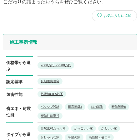
こだわりの詰まったおうちをぜひご覧ください。
お気に入りに追加
施工事例情報
価格帯から選
2000万円〜2500万円
ぶ
認定基準
長期優良住宅
気密性能
気密値C0.5以下
パッシブ設計
耐震等級3
ZEH基準
断熱等級6
省エネ・耐震
性能
断熱性能重視
自然素材たっぷり
かっこいい家
かわいい家
タイプから選
おしゃれな家
平屋の家
高性能・省エネ