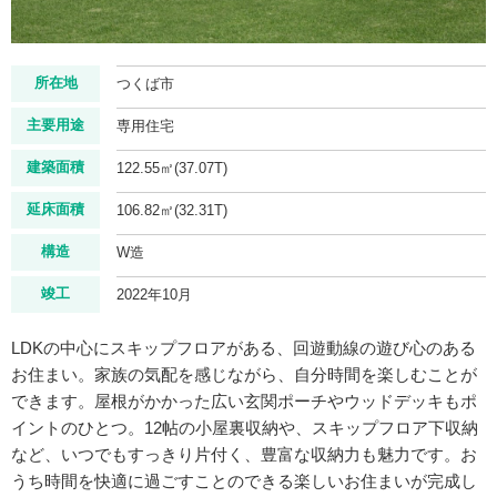
所在地
つくば市
主要用途
専用住宅
建築面積
122.55㎡(37.07T)
延床面積
106.82㎡(32.31T)
構造
W造
竣工
2022年10月
LDKの中心にスキップフロアがある、回遊動線の遊び心のある
お住まい。家族の気配を感じながら、自分時間を楽しむことが
できます。屋根がかかった広い玄関ポーチやウッドデッキもポ
イントのひとつ。12帖の小屋裏収納や、スキップフロア下収納
など、いつでもすっきり片付く、豊富な収納力も魅力です。お
うち時間を快適に過ごすことのできる楽しいお住まいが完成し