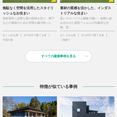
無駄なく空間を活用したスタイリ
素材の質感を活かした、インダス
ッシュなお住まい
トリアルな住まい
適材適所に必要な量の収納を設け、廊下
黒いガルバリウム鋼板で纏い、縦横に組
などの通路のための空間を極力削った、
み合わせた箱型フォルムが印象的な外
観。壁…
おしゃれな家
20-30代で建てる家
おしゃれな家
20-30代で建てる家
平屋の家
二階建て
すべての建築事例を見る
特徴が似ている事例