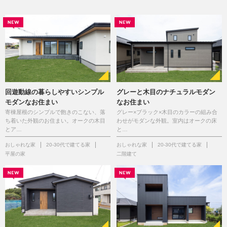
回遊動線の暮らしやすいシンプル
グレーと木目のナチュラルモダン
モダンなお住まい
なお住まい
寄棟屋根のシンプルで飽きのこない、落
グレー×ブラック×木目のカラーの組み合
ち着いた外観のお住まい。オークの木目
わせがモダンな外観。室内はオークの床
とア…
と…
おしゃれな家
20-30代で建てる家
おしゃれな家
20-30代で建てる家
平屋の家
二階建て