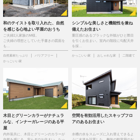
和のテイストを取り入れた、自然
シンプルな美しさと機能性を兼ね
を感じる心地よい平屋のおうち
備えたお住まい
ご夫婦2人家族のM様。
重圧感のあるブラックな外観がひと際目
ご夫婦の理想としていた手書きの図面を
を引くお住まい。室内の階段に勾配天井
も…
を採…
自然素材たっぷり
バリアフリー
かっこいい家
おしゃれな家
二階建て
かっこいい家
木目とグリーンカラーがナチュラ
空間を有効活用したスキップフロ
ルな、インナーガレージのある平
アのあるお住まい
屋
内外装共に、木目とグリーンのカラーが
水槽の水をスムーズに入れ替えできるよ
自然を感じる、安らぎのお住まい。たっ
うに水道を設置した、趣味の観賞用のお