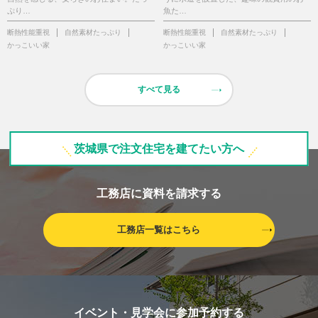
ぷり…
魚た…
断熱性能重視
自然素材たっぷり
断熱性能重視
自然素材たっぷり
かっこいい家
かっこいい家
すべて見る
茨城県で注文住宅を建てたい方へ
工務店に資料を請求する
工務店一覧はこちら
イベント・見学会に参加予約する