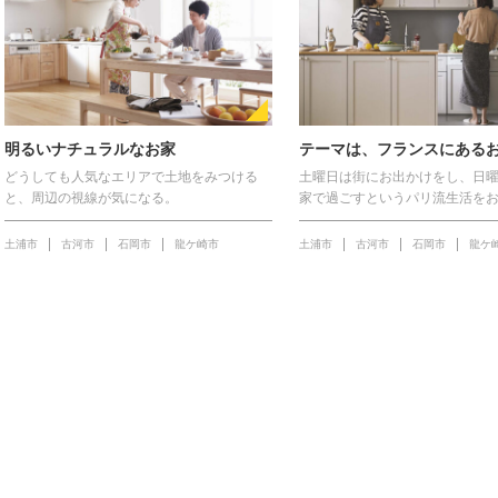
明るいナチュラルなお家
テーマは、フランスにある
どうしても人気なエリアで土地をみつける
土曜日は街にお出かけをし、日
と、周辺の視線が気になる。
家で過ごすというパリ流生活を
土浦市
古河市
石岡市
龍ケ崎市
土浦市
古河市
石岡市
龍ケ