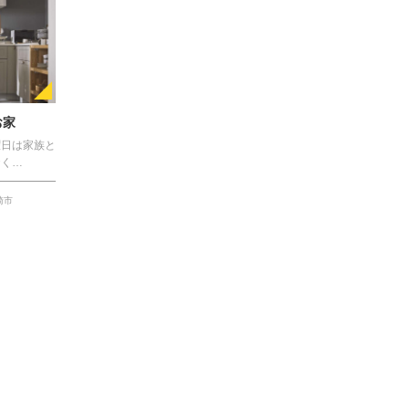
お家
曜日は家族と
おく…
崎市