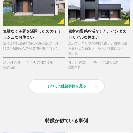
無駄なく空間を活用したスタイリ
素材の質感を活かした、インダス
ッシュなお住まい
トリアルな住まい
適材適所に必要な量の収納を設け、廊下
黒いガルバリウム鋼板で纏い、縦横に組
などの通路のための空間を極力削った、
み合わせた箱型フォルムが印象的な外
観。壁…
おしゃれな家
20-30代で建てる家
おしゃれな家
20-30代で建てる家
平屋の家
二階建て
すべての建築事例を見る
特徴が似ている事例