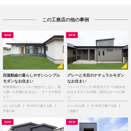
この工務店の他の事例
回遊動線の暮らしやすいシンプル
グレーと木目のナチュラルモダン
モダンなお住まい
なお住まい
寄棟屋根のシンプルで飽きのこない、落
グレー×ブラック×木目のカラーの組み合
ち着いた外観のお住まい。オークの木目
わせがモダンな外観。室内はオークの床
とア…
と…
おしゃれな家
20-30代で建てる家
おしゃれな家
20-30代で建てる家
平屋の家
二階建て