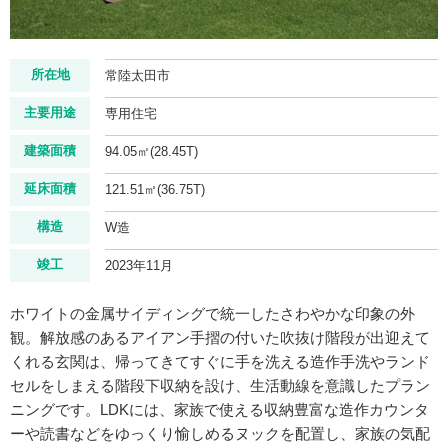
所在地
常陸太田市
主要用途
専用住宅
建築面積
94.05㎡(28.45T)
延床面積
121.51㎡(36.75T)
構造
W造
竣工
2023年11月
ホワイトの金属サイディングで統一したさわやかな印象の外
観。解放感のあるアイアン手摺の付いた吹抜け階段が出迎えて
くれる玄関は、帰ってきてすぐに手を洗える造作手洗やランド
セルをしまえる階段下収納を設け、生活動線を意識したプラン
ニングです。LDKには、家族で使える収納豊富な造作カウンタ
ーや読書などをゆっくり愉しめるヌックを配置し、家族の気配