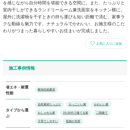
を感じながら自分時間を堪能できる空間に。また、たっぷりと
室内干しができるランドリールーム兼洗面室をキッチン横に。
屋外に洗濯物を干すときの持ち運びも短い距離で済む、家事ラ
クな動線も魅力です。ナチュラルでかわいい、お施主様のこだ
わりがつまった暮らしやすいお住まいが完成しました。
お気に入りに追加
施工事例情報
省エネ・耐震
断熱性能重視
性能
自然素材たっぷり
かっこいい家
かわいい家
タイプから選
おしゃれな家
20-30代で建てる家
二階建て
ぶ
子育てしやすい
収納が充実