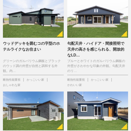
ウッドデッキを囲むコの字型のホ
勾配天井・ハイドア・間接照明で
テルライクなお住まい
天井の高さを感じられる、開放的
なLD…
グリーンのガルバリウム鋼板とブラック
ブルーとホワイトのガルバリウム鋼板の
のウッド調の外壁が自然と調和する外
外壁がさわやかな印象の外観。勾配天井
観。内…
のリ…
断熱性能重視
かっこいい家
断熱性能重視
かっこいい家
おしゃれな家
かわいい家