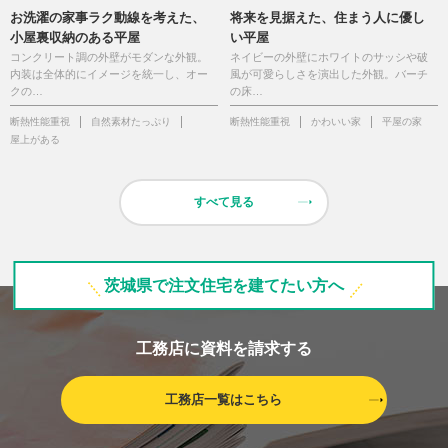
お洗濯の家事ラク動線を考えた、
将来を見据えた、住まう人に優し
小屋裏収納のある平屋
い平屋
コンクリート調の外壁がモダンな外観。
ネイビーの外壁にホワイトのサッシや破
内装は全体的にイメージを統一し、オー
風が可愛らしさを演出した外観。バーチ
クの…
の床…
断熱性能重視
自然素材たっぷり
断熱性能重視
かわいい家
平屋の家
屋上がある
すべて見る
茨城県で注文住宅を建てたい方へ
工務店に資料を請求する
工務店一覧はこちら