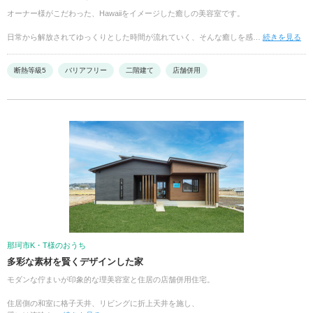
オーナー様がこだわった、Hawaiiをイメージした癒しの美容室です。
日常から解放されてゆっくりとした時間が流れていく、そんな癒しを感…
続きを見る
断熱等級5
バリアフリー
二階建て
店舗併用
那珂市K・T様のおうち
多彩な素材を賢くデザインした家
モダンな佇まいが印象的な理美容室と住居の店舗併用住宅。
住居側の和室に格子天井、リビングに折上天井を施し、