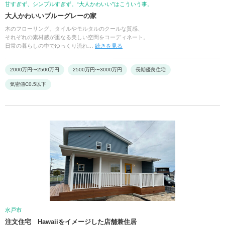
甘すぎず、シンプルすぎず。“大人かわいい”はこういう事。
大人かわいいブルーグレーの家
木のフローリング、タイルやモルタルのクールな質感、
それぞれの素材感が重なる美しい空間をコーディネート。
日常の暮らしの中でゆっくり流れ…
続きを見る
2000万円〜2500万円
2500万円〜3000万円
長期優良住宅
気密値C0.5以下
水戸市
注文住宅 Hawaiiをイメージした店舗兼住居