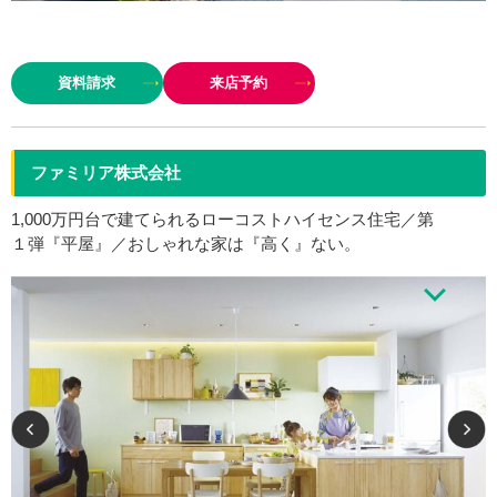
ひとクラス上の住まいを、クレバリーホームで。 クレバリーホームは 幸せ
な暮らしを永く支える住まいであるために、 (1)生涯メンテナンスフリーの
資料請求
来店予約
外装タイル ＆最新防災瓦 (2)震度７の２倍…
ファミリア株式会社
1,000万円台で建てられるローコストハイセンス住宅／第
１弾『平屋』／おしゃれな家は『高く』ない。