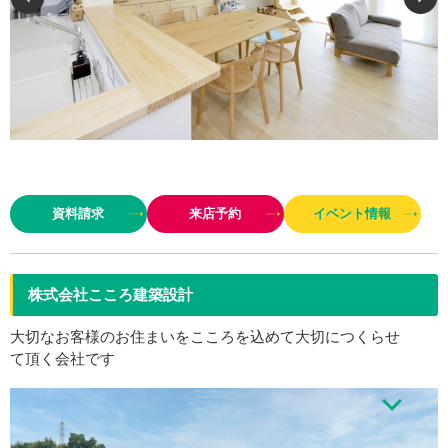
全棟で気密測定を実施し、性能を数値化(UA値0.25/C値0.2以下)しているこ
だわりの工務店。エアコンは1台でOK、冬場の加湿器もいらないという快適
資料請求
来店予約
イベント情報
な温湿度を一年中保持する優れた室内環境は、断熱・気…
株式会社こころ建築設計
大切なお客様のお住まいをこころを込めて大切につくらせ
て頂く会社です