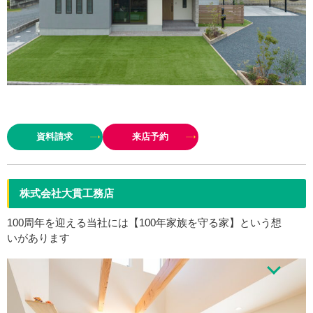
地域に密着 創業４０年 こころを込めた家造り
資料請求
来店予約
株式会社大貫工務店
100周年を迎える当社には【100年家族を守る家】という想
いがあります