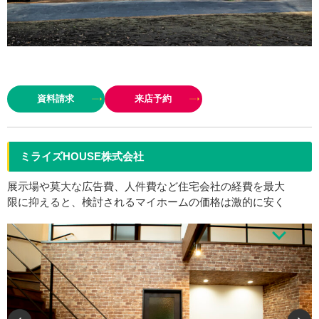
家創り400棟以上の実績と経験が敷地の持つ「最適解」を見つけ出し、生活
しながら自然（ﾊﾟｯｼﾌﾞ)を感じる家創りを。 すべての敷地が異なる性格を持
資料請求
来店予約
つ。家は敷地と住まいになる家族に合わせて…
ミライズHOUSE株式会社
展示場や莫大な広告費、人件費など住宅会社の経費を最大
限に抑えると、検討されるマイホームの価格は激的に安く
建てる事が出来るのです。