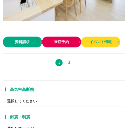
全棟で気密測定を実施し、性能を数値化(UA値0.25/C値0.2以下)しているこ
だわりの工務店。エアコンは1台でOK、冬場の加湿器もいらないという快適
資料請求
来店予約
イベント情報
な温湿度を一年中保持する優れた室内環境は、断熱・気…
1
2
高気密高断熱
耐震・制震