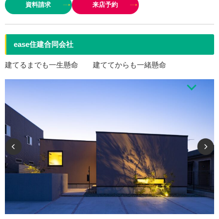
資料請求
来店予約
外装タイル ＆最新防災瓦 (2)震度７の２倍…
ease住建合同会社
建てるまでも一生懸命 建ててからも一緒懸命