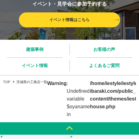
イベント・見学会に参加予約する
イベント情報はこちら
建築事例
お客様の声
イベント情報
よくあるご質問
TOP
茨城県の工務店一覧
Warning
:
/home/iestyle/iestyle-
Undefined
ibaraki.com/public_
variable
content/themes/iesty
$oyaname
house.php
in