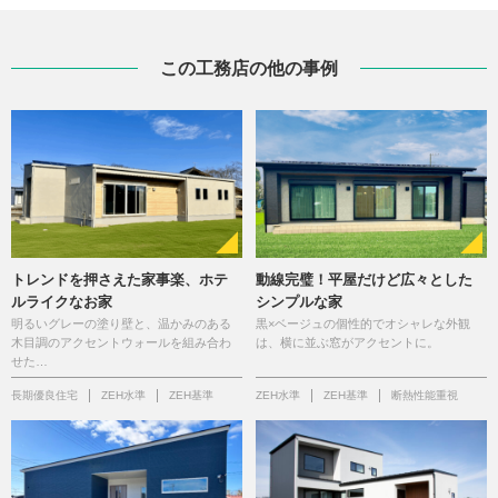
この工務店の他の事例
トレンドを押さえた家事楽、ホテ
動線完璧！平屋だけど広々とした
ルライクなお家
シンプルな家
明るいグレーの塗り壁と、温かみのある
黒×ベージュの個性的でオシャレな外観
木目調のアクセントウォールを組み合わ
は、横に並ぶ窓がアクセントに。
せた…
長期優良住宅
ZEH水準
ZEH基準
ZEH水準
ZEH基準
断熱性能重視