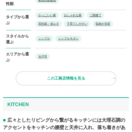
断熱性能重視
性能
かっこいい家
おしゃれな家
二階建て
タイプから選
ぶ
高性能・省エネ
子育てしやすい
収納が充実
スタイルから
シンプル
シンプルモダン
選ぶ
エリアから選
水戸市
ぶ
この工務店情報を見る
KITCHEN
広々としたリビングから繋がるキッチンには大理石調の
アクセントをキッチンの腰壁と天井に入れ、落ち着きがあ