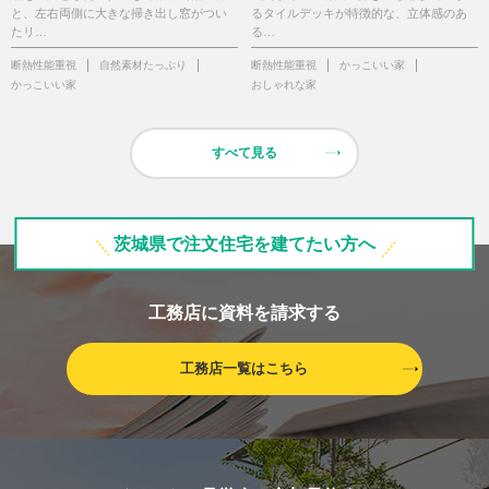
と、左右両側に大きな掃き出し窓がつい
るタイルデッキが特徴的な、立体感のあ
たリ…
る…
断熱性能重視
自然素材たっぷり
断熱性能重視
かっこいい家
かっこいい家
おしゃれな家
すべて見る
茨城県で注文住宅を建てたい方へ
工務店に資料を請求する
工務店一覧はこちら