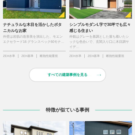
ナチュラルな木目を活かしたボタ
シンプルモダンL字で30坪でも広々
ニカルなお家
感じる住まい
外壁は岩肌の造形美を演出した、モエン
外観はグレーを基調とした落ち着いたシ
エクセラード16 グランスペック60モナ…
ックな色合いで、玄関入り口に木目調サ
イデ…
ZEH水準
ZEH基準
断熱性能重視
ZEH水準
ZEH基準
断熱性能重視
すべての建築事例を見る
特徴が似ている事例