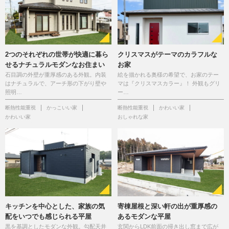
2つのそれぞれの世帯が快適に暮ら
クリスマスがテーマのカラフルな
せるナチュラルモダンなお住まい
お家
石目調の外壁が重厚感のある外観。内装
絵を描かれる奥様の希望で、お家のテー
はナチュラルで、アーチ形の下がり壁や
マは『クリスマスカラー』！ 外観もグリ
照明…
ー…
断熱性能重視
かっこいい家
断熱性能重視
かわいい家
かわいい家
おしゃれな家
キッチンを中心とした、家族の気
寄棟屋根と深い軒の出が重厚感の
配をいつでも感じられる平屋
あるモダンな平屋
黒を基調としたモダンな外観。勾配天井
玄関からLDK前面の掃き出し窓まで広が