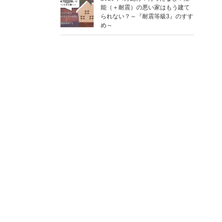
能（＋耐震）の悪い家はもう建て
られない？～『耐震等級3』のすす
め～