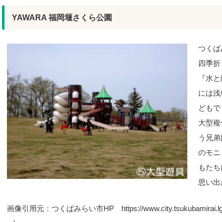
YAWARA 福岡堰さくら公園
つくば
四季折
『水と
には浅
どもで
大型複
う兄弟
のモニ
もたち
思い出
画像引用元：つくばみらい市HP https://www.city.tsukubamirai.lg.jp/jy