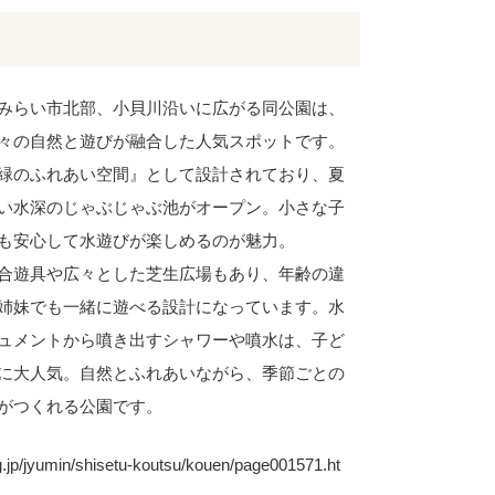
みらい市北部、小貝川沿いに広がる同公園は、
々の自然と遊びが融合した人気スポットです。
緑のふれあい空間』として設計されており、夏
い水深のじゃぶじゃぶ池がオープン。小さな子
も安心して水遊びが楽しめるのが魅力。
合遊具や広々とした芝生広場もあり、年齢の違
姉妹でも一緒に遊べる設計になっています。水
ュメントから噴き出すシャワーや噴水は、子ど
に大人気。自然とふれあいながら、季節ごとの
がつくれる公園です。
umin/shisetu-koutsu/kouen/page001571.ht