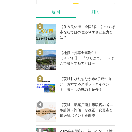
週間
月間
【住み良い街 全国8位！】つくば
市ならではの住みやすさと魅力と
は？
【地価上昇率全国5位！！
（2025）】 『つくば市』 ～そ
こで暮らす魅力とは～
【茨城】ひたちなか市×子連れ向
け おすすめスポット＆イベン
ト、暮らしの魅力を紹介！
【茨城・新築戸建】床暖房の省エ
ネ計算（評価）が改正！変更点と
最適解ポイントを解説
2025年4月施行！待ったなし！性