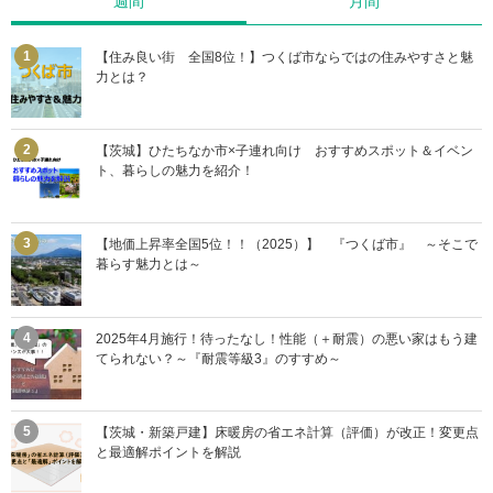
週間
月間
【住み良い街 全国8位！】つくば市ならではの住みやすさと魅
力とは？
【茨城】ひたちなか市×子連れ向け おすすめスポット＆イベン
ト、暮らしの魅力を紹介！
【地価上昇率全国5位！！（2025）】 『つくば市』 ～そこで
暮らす魅力とは～
2025年4月施行！待ったなし！性能（＋耐震）の悪い家はもう建
てられない？～『耐震等級3』のすすめ～
【茨城・新築戸建】床暖房の省エネ計算（評価）が改正！変更点
と最適解ポイントを解説