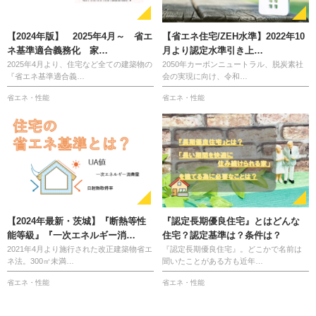
【2024年版】 2025年4月～ 省エ
【省エネ住宅/ZEH水準】2022年10
ネ基準適合義務化 家…
月より認定水準引き上…
2025年4月より、住宅など全ての建築物の
2050年カーボンニュートラル、脱炭素社
『省エネ基準適合義…
会の実現に向け、令和…
省エネ・性能
省エネ・性能
【2024年最新・茨城】『断熱等性
『認定長期優良住宅』とはどんな
能等級』『一次エネルギー消…
住宅？認定基準は？条件は？
2021年4月より施行された改正建築物省エ
『認定長期優良住宅』。どこかで名前は
ネ法。300㎡未満…
聞いたことがある方も近年…
省エネ・性能
省エネ・性能