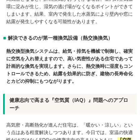
環に淀みが生じ、湿気の逃げ場がなくなるポイントができて
しまいます。結果、室内で発生した水蒸気により壁内や窓に
結露が発生しやすくなる可能性があります。
解決できるのが第一種換気設備（熱交換換気）
熱交換型換気システムは、給気・排気を機械で制御し、確実
に空気を入れ替えますので、高い気密性がある住宅であって
計画的な換気を実現します。さらに、熱交換時に湿度もコン
トロールできるため、結露を効果的に防ぎ、建物の長寿命化
とカビの抑制にもつながります。
健康志向で高まる『空気質（IAQ）』問題へのアプロ
ーチ
高気密・高断熱化が進んだ住宅は、「暖かい・涼しい」とい
う点はある程度解決しつつあります。今日では、室温の快適
性だけではなくSDGsの健康志向の高まりとともに、
『空気