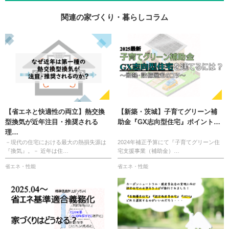
関連の家づくり・暮らしコラム
【省エネと快適性の両立】熱交換
【新築・茨城】子育てグリーン補
型換気が近年注目・推奨される
助金『GX志向型住宅』ポイント…
理…
－現代の住宅における最大の熱損失源は
2024年補正予算にて『子育てグリーン住
『換気』。－ 近年は住…
宅支援事業（補助金）…
省エネ・性能
省エネ・性能