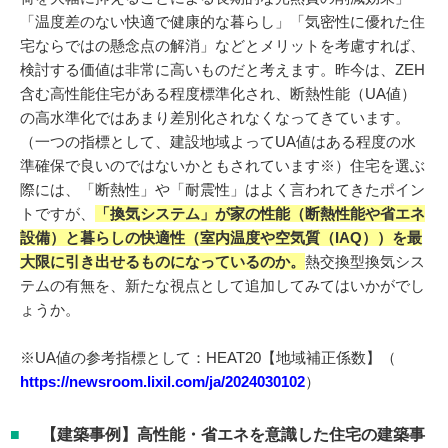
「温度差のない快適で健康的な暮らし」「気密性に優れた住
宅ならではの懸念点の解消」などとメリットを考慮すれば、
検討する価値は非常に高いものだと考えます。昨今は、ZEH
含む高性能住宅がある程度標準化され、断熱性能（UA値）
の高水準化ではあまり差別化されなくなってきています。
（一つの指標として、建設地域よってUA値はある程度の水
準確保で良いのではないかともされています※）住宅を選ぶ
際には、「断熱性」や「耐震性」はよく言われてきたポイン
トですが、
「換気システム」が家の性能（断熱性能や省エネ
設備）と暮らしの快適性（室内温度や空気質（IAQ））を最
大限に引き出せるものになっているのか。
熱交換型換気シス
テムの有無を、新たな視点として追加してみてはいかがでし
ょうか。
※UA値の参考指標として：HEAT20【地域補正係数】（
https://newsroom.lixil.com/ja/2024030102
）
【建築事例】高性能・省エネを意識した住宅の建築事