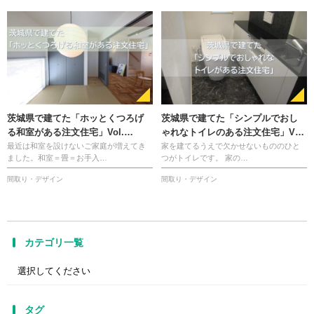
茨城県で建てた「ホッとくつろげ
茨城県で建てた「シンプルでおし
る和室がある注文住宅」Vol.…
ゃれなトイレのある注文住宅」V…
最近は和室を設けないご家庭が増えてき
家を建てるうえで欠かせないもののひと
ました。和室＝畳＝お手入…
つがトイレです。 家の…
間取り・デザイン
間取り・デザイン
カテゴリ一覧
タグ