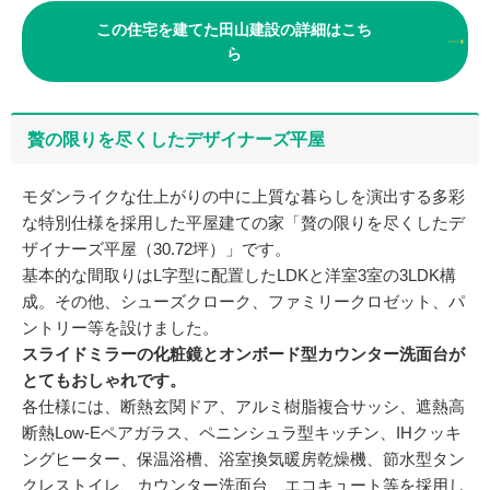
この住宅を建てた田山建設の詳細はこち
ら
贅の限りを尽くしたデザイナーズ平屋
モダンライクな仕上がりの中に上質な暮らしを演出する多彩
な特別仕様を採用した平屋建ての家「贅の限りを尽くしたデ
ザイナーズ平屋（30.72坪）」です。
基本的な間取りはL字型に配置したLDKと洋室3室の3LDK構
成。その他、シューズクローク、ファミリークロゼット、パ
ントリー等を設けました。
スライドミラーの化粧鏡とオンボード型カウンター洗面台が
とてもおしゃれです。
各仕様には、断熱玄関ドア、アルミ樹脂複合サッシ、遮熱高
断熱Low-Eペアガラス、ペニンシュラ型キッチン、IHクッキ
ングヒーター、保温浴槽、浴室換気暖房乾燥機、節水型タン
クレストイレ、カウンター洗面台、エコキュート等を採用し