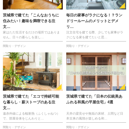
茨城県で建てた「こんなおうちに
毎日の家事がラクになる！？ラン
住みたい！趣味を満喫できる注
ドリールームのメリットとデメ
文…
リ…
家はただ生活するだけの場所ではありま
注文住宅を建てる際、少しでも家事がラ
せん。日々の暮らしを楽し…
クになる家を建てたいと思…
間取り・デザイン
間取り・デザイン
茨城県で建てた「エコで持続可能
茨城県で建てた「日本の伝統美あ
な暮らし・薪ストーブのある注
ふれる和風の平屋住宅」4選
文…
遠赤外線による輻射熱（ふくしゃねつ）
天井の梁見せや無垢の床材、土間など日
で、部屋全体をじんわりと…
本古来の風情が楽しめる和…
間取り・デザイン
間取り・デザイン