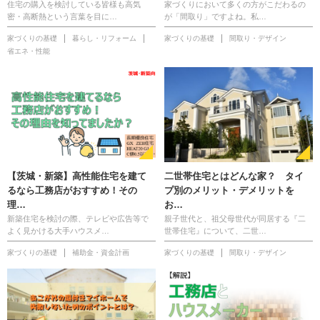
住宅の購入を検討している皆様も高気
家づくりにおいて多くの方がこだわるの
密・高断熱という言葉を目に…
が「間取り」ですよね。私…
家づくりの基礎
暮らし・リフォーム
家づくりの基礎
間取り・デザイン
省エネ・性能
【茨城・新築】高性能住宅を建て
二世帯住宅とはどんな家？ タイ
るなら工務店がおすすめ！その
プ別のメリット・デメリットを
理…
お…
新築住宅を検討の際、テレビや広告等で
親子世代と、祖父母世代が同居する『二
よく見かける大手ハウスメ…
世帯住宅』について、二世…
家づくりの基礎
補助金・資金計画
家づくりの基礎
間取り・デザイン