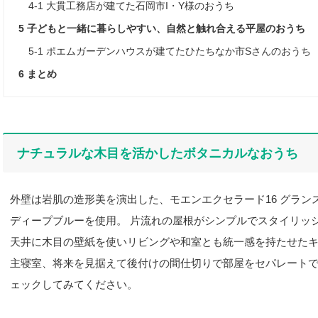
4-1
大貫工務店が建てた石岡市I・Y様のおうち
5
子どもと一緒に暮らしやすい、自然と触れ合える平屋のおうち
5-1
ポエムガーデンハウスが建てたひたちなか市Sさんのおうち
6
まとめ
ナチュラルな木目を活かしたボタニカルなおうち
外壁は岩肌の造形美を演出した、モエンエクセラード16 グラン
ディープブルーを使用。 片流れの屋根がシンプルでスタイリッ
天井に木目の壁紙を使いリビングや和室とも統一感を持たせた
主寝室、将来を見据えて後付けの間仕切りで部屋をセパレート
ェックしてみてください。