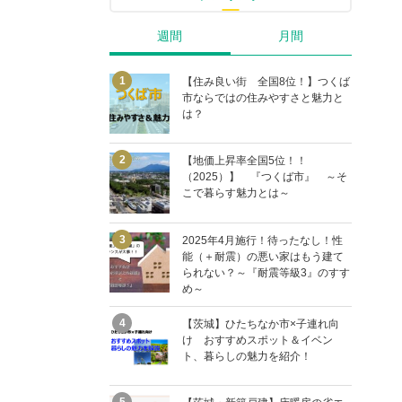
週間
月間
【住み良い街 全国8位！】つくば
市ならではの住みやすさと魅力と
は？
【地価上昇率全国5位！！
（2025）】 『つくば市』 ～そ
こで暮らす魅力とは～
2025年4月施行！待ったなし！性
能（＋耐震）の悪い家はもう建て
られない？～『耐震等級3』のすす
め～
【茨城】ひたちなか市×子連れ向
け おすすめスポット＆イベン
ト、暮らしの魅力を紹介！