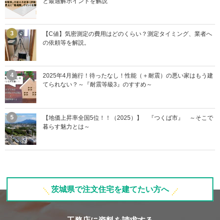
と最適解ポイントを解説
【C値】気密測定の費用はどのくらい？測定タイミング、業者へ
の依頼等を解説。
2025年4月施行！待ったなし！性能（＋耐震）の悪い家はもう建
てられない？～『耐震等級3』のすすめ～
【地価上昇率全国5位！！（2025）】 『つくば市』 ～そこで
暮らす魅力とは～
茨城県で注文住宅を建てたい方へ