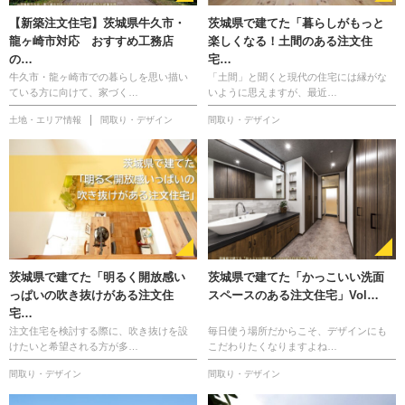
【新築注文住宅】茨城県牛久市・
茨城県で建てた「暮らしがもっと
龍ヶ崎市対応 おすすめ工務店
楽しくなる！土間のある注文住
の…
宅…
牛久市・龍ヶ崎市での暮らしを思い描い
「土間」と聞くと現代の住宅には縁がな
ている方に向けて、家づく…
いように思えますが、最近…
土地・エリア情報
間取り・デザイン
間取り・デザイン
茨城県で建てた「明るく開放感い
茨城県で建てた「かっこいい洗面
っぱいの吹き抜けがある注文住
スペースのある注文住宅」Vol…
宅…
注文住宅を検討する際に、吹き抜けを設
毎日使う場所だからこそ、デザインにも
けたいと希望される方が多…
こだわりたくなりますよね…
間取り・デザイン
間取り・デザイン