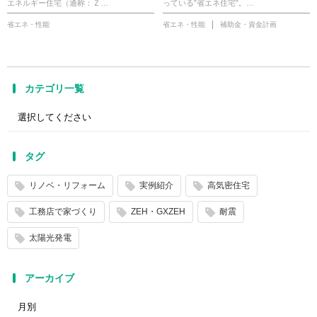
エネルギー住宅（通称：Ｚ…
っている”省エネ住宅”。…
省エネ・性能
省エネ・性能
補助金・資金計画
カテゴリ一覧
タグ
リノベ・リフォーム
実例紹介
高気密住宅
工務店で家づくり
ZEH・GXZEH
耐震
太陽光発電
アーカイブ