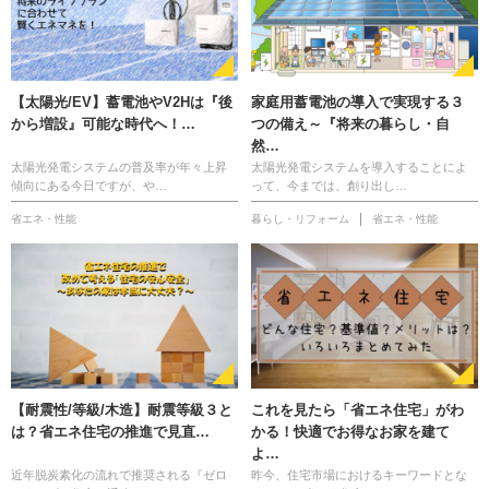
【太陽光/EV】蓄電池やV2Hは『後
家庭用蓄電池の導入で実現する３
から増設』可能な時代へ！…
つの備え～『将来の暮らし・自
然…
太陽光発電システムの普及率が年々上昇
太陽光発電システムを導入することによ
傾向にある今日ですが、や…
って、今までは、創り出し…
省エネ・性能
暮らし・リフォーム
省エネ・性能
【耐震性/等級/木造】耐震等級３と
これを見たら「省エネ住宅」がわ
は？省エネ住宅の推進で見直…
かる！快適でお得なお家を建て
よ…
近年脱炭素化の流れで推奨される『ゼロ
昨今、住宅市場におけるキーワードとな