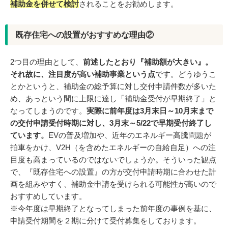
補助金を併せて検討
されることをお勧めします。
既存住宅への設置がおすすめな理由②
2つ目の理由として、
前述したとおり『補助額が大きい』。
それ故に、注目度が高い補助事業という点
です。どうゆうこ
とかというと、補助金の総予算に対し交付申請件数が多いた
め、あっという間に上限に達し「補助金受付が早期終了」と
なってしまうのです。
実際に前年度は3月末日～10月末まで
の交付申請受付時期に対し、3月末～5/22で早期受付終了し
ています。
EVの普及増加や、近年のエネルギー高騰問題が
拍車をかけ、V2H（を含めたエネルギーの自給自足）への注
目度も高まっているのではないでしょうか。そういった観点
で、『既存住宅への設置』の方が交付申請時期に合わせた計
画を組みやすく、補助金申請を受けられる可能性が高いので
おすすめしています。
※今年度は早期終了となってしまった前年度の事例を基に、
申請受付期間を２期に分けて受付募集をしております。