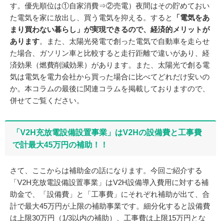
す。優先順位は①自家消費⇒②売電）夜間はその貯めておい
た電気を家に放出し、買う電気を抑える。すると
「電気をあ
まり買わない暮らし」が実現できるので、経済的メリットが
あります
。また、太陽光発電で創った電気で自動車を走らせ
た場合、ガソリン車と比較すると走行距離で違いがあり、経
済効果（燃費削減効果）があります。また、太陽光で創る電
気は電気を電力会社から買った場合に比べてどれだけ安いの
か。本コラムの最後に関連コラムを掲載しておりますので、
併せてご覧ください。
「V2H充放電設備設置事業」はV2Hの設備費と工事費
で計最大45万円の補助！！
さて、ここからは補助金の話になります。今回ご紹介する
「V2H充放電設備設置事業」はV2H設備導入費用に対する補
助金で、「設備費」と「工事費」にそれぞれ補助が出て、合
計で最大45万円が上限の補助事業です。細分化すると設備費
は上限30万円（1/3以内の補助）、工事費は上限15万円とな