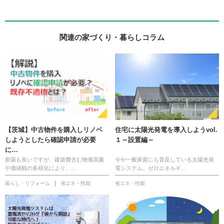
関連の家づくり・暮らしコラム
【茨城】中古物件を購入しリノベ
住宅に太陽光発電を導入しようvol.
しようとしたら確認申請が必要
１～設置編～
に…
新築も良いですが、建築費含む物価高騰
今や一般家庭にも普及している太陽光発
や価値観の多様化により、…
電システム。ゼロエネルギ…
暮らし・リフォーム
省エネ・性能
省エネ・性能