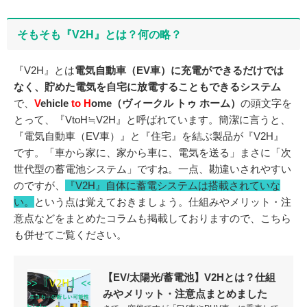
そもそも『V2H』とは？何の略？
『V2H』とは
電気自動車（EV車）に充電ができるだけでは
なく、貯めた電気を自宅に放電することもできるシステム
で、
V
ehicle
to
H
ome（ヴィークル トゥ ホーム）
の頭文字を
とって、『VtoH≒V2H』と呼ばれています。簡潔に言うと、
『電気自動車（EV車）』と『住宅』を結ぶ製品が『V2H』
です。「車から家に、家から車に、電気を送る」まさに「次
世代型の蓄電池システム」ですね。一点、勘違いされやすい
のですが、
『V2H』自体に蓄電システムは搭載されていな
い。
という点は覚えておきましょう。仕組みやメリット・注
意点などをまとめたコラムも掲載しておりますので、こちら
も併せてご覧ください。
【EV/太陽光/蓄電池】V2Hとは？仕組
みやメリット・注意点まとめました