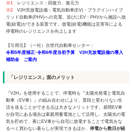
※1
レジリエンス：回復力、復元力
※2
V2H充放電設備：電気自動車(EV)・プラグインハイブ
リッド自動車(PHV)への充電、並びにEV・PHVから施設へ放
電(給電)ができる装置です。放電(給電)機能は災害等による
停電時のレジリエンスを向上します
【引用元】（一社）次世代自動車センター：
令和5年度補正･令和6年度当初予算 V2H充放電設備の導入
補助金 ご案内
「レジリエンス」面のメリット
『V2H』を使用することで、停電時も『太陽光発電と電気自
動車（EV車）』の組み合わせにより、普段と変わりない生
活を送ることができる点は大きなメリットです。昼間EV車
が自宅にある場合は家庭用蓄電池として活用し、太陽光の電
気を貯めて、夜にEV車から自宅に放電することで電気をな
るべく買わない暮らしが実現できるほか、
停電から数日が経