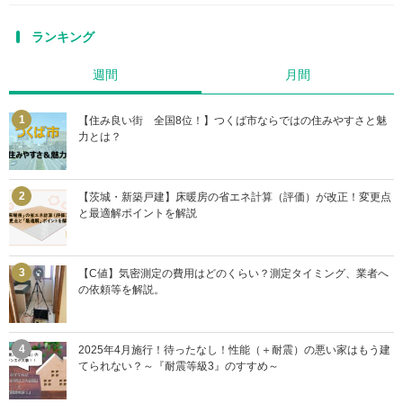
ランキング
週間
月間
【住み良い街 全国8位！】つくば市ならではの住みやすさと魅
力とは？
【茨城・新築戸建】床暖房の省エネ計算（評価）が改正！変更点
と最適解ポイントを解説
【C値】気密測定の費用はどのくらい？測定タイミング、業者へ
の依頼等を解説。
2025年4月施行！待ったなし！性能（＋耐震）の悪い家はもう建
てられない？～『耐震等級3』のすすめ～