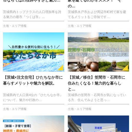
市ならではの住みやすさと魅力…
家を建てるのがオススメ！ そ
の…
茨城県内トップクラスの人口増加率を誇
茨城県水戸市および周辺市町村で家を建
る魅力の都市『つくば市』…
てるメリットをご存知です…
土地・エリア情報
土地・エリア情報
【茨城×注文住宅】ひたちなか市に
【茨城／移住】笠間市・石岡市に
暮らすメリットや魅力を解説。
住みたくなる！魅力的な暮らし
と…
茨城県内で人口第4位の『ひたちなか市』
茨城県の笠間市・石岡市が気になってい
について、魅力や行政の…
る方、住んでみようと思っ…
土地・エリア情報
土地・エリア情報