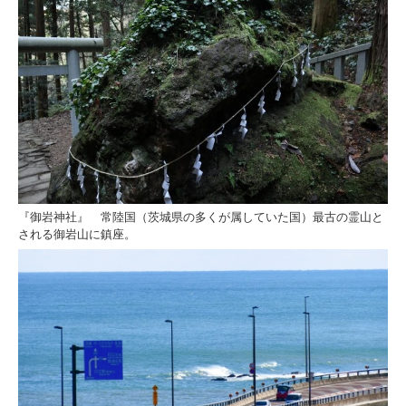
『御岩神社』 常陸国（茨城県の多くが属していた国）最古の霊山と
される御岩山に鎮座。