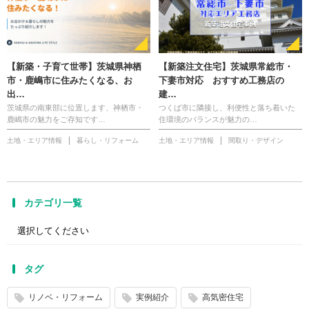
【新築・子育て世帯】茨城県神栖
【新築注文住宅】茨城県常総市・
市・鹿嶋市に住みたくなる、お
下妻市対応 おすすめ工務店の
出…
建…
茨城県の南東部に位置します、神栖市・
つくば市に隣接し、利便性と落ち着いた
鹿嶋市の魅力をご存知です…
住環境のバランスが魅力の…
土地・エリア情報
暮らし・リフォーム
土地・エリア情報
間取り・デザイン
カテゴリ一覧
タグ
リノベ・リフォーム
実例紹介
高気密住宅