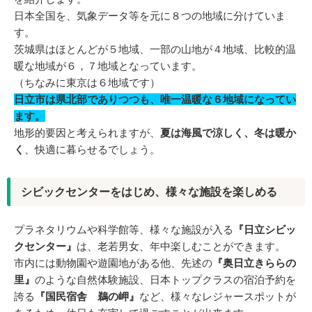
日本全国を、気象データ等を元に８つの地域に分けていま
す。
茨城県はほとんどが５地域、一部の山地が４地域、比較的温
暖な地域が６，７地域となっています。
（ちなみに東京は６地域です）
日立市は県北部でありつつも、唯一温暖な６地域になってい
ます。
地形的要因と考えられますが、
夏は海風で涼しく、冬は暖か
く
、快適に暮らせるでしょう。
シビックセンターをはじめ、様々な施設を楽しめる
プラネタリウムや科学館等、様々な施設が入る
『日立シビッ
クセンター』
は、老若男女、年中楽しむことができます。
市内には動物園や遊園地がある他、先述の
『奥日立きららの
里』
のような自然体験施設、日本トップクラスの宿泊予約を
誇る
『国民宿舎 鵜の岬』
など、様々なレジャースポットが