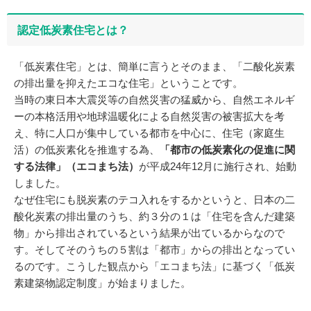
認定低炭素住宅とは？
「低炭素住宅」とは、簡単に言うとそのまま、「二酸化炭素
の排出量を抑えたエコな住宅」ということです。
当時の東日本大震災等の自然災害の猛威から、自然エネルギ
ーの本格活用や地球温暖化による自然災害の被害拡大を考
え、特に人口が集中している都市を中心に、住宅（家庭生
活）の低炭素化を推進する為、
「都市の低炭素化の促進に関
する法律」（エコまち法）
が平成24年12月に施行され、始動
しました。
なぜ住宅にも脱炭素のテコ入れをするかというと、日本の二
酸化炭素の排出量のうち、約３分の１は「住宅を含んだ建築
物」から排出されているという結果が出ているからなので
す。そしてそのうちの５割は「都市」からの排出となってい
るのです。こうした観点から「エコまち法」に基づく「低炭
素建築物認定制度」が始まりました。