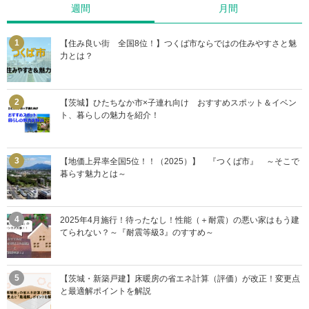
週間
月間
【住み良い街 全国8位！】つくば市ならではの住みやすさと魅
力とは？
【茨城】ひたちなか市×子連れ向け おすすめスポット＆イベン
ト、暮らしの魅力を紹介！
【地価上昇率全国5位！！（2025）】 『つくば市』 ～そこで
暮らす魅力とは～
2025年4月施行！待ったなし！性能（＋耐震）の悪い家はもう建
てられない？～『耐震等級3』のすすめ～
【茨城・新築戸建】床暖房の省エネ計算（評価）が改正！変更点
と最適解ポイントを解説