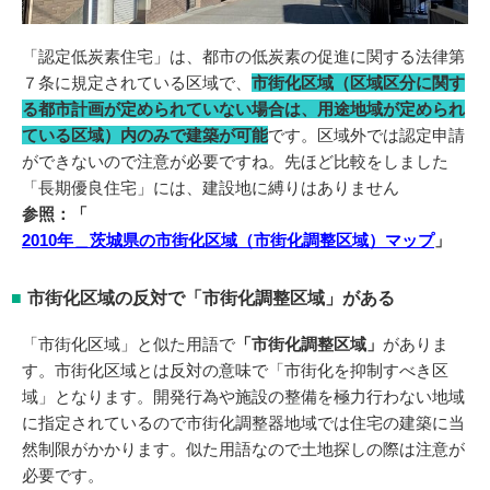
「認定低炭素住宅」は、都市の低炭素の促進に関する法律第
７条に規定されている区域で、
市街化区域（区域区分に関す
る都市計画が定められていない場合は、用途地域が定められ
ている区域）内のみで建築が可能
です。区域外では認定申請
ができないので注意が必要ですね。先ほど比較をしました
「長期優良住宅」には、建設地に縛りはありません
参照：「
2010年＿茨城県の市街化区域（市街化調整区域）マップ
」
市街化区域の反対で「市街化調整区域」がある
「市街化区域」と似た用語で
「市街化調整区域」
がありま
す。市街化区域とは反対の意味で「市街化を抑制すべき区
域」となります。開発行為や施設の整備を極力行わない地域
に指定されているので市街化調整器地域では住宅の建築に当
然制限がかかります。似た用語なので土地探しの際は注意が
必要です。