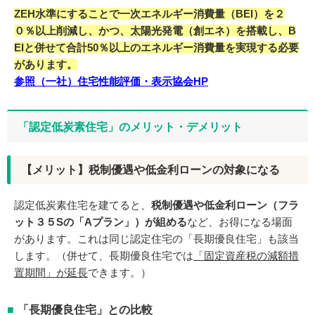
ZEH水準にすることで一次エネルギー消費量（BEI）を２
０％以上削減し、かつ、太陽光発電（創エネ）を搭載し、B
EIと併せて合計50％以上のエネルギー消費量を実現する必要
があります。
参照（一社）住宅性能評価・表示協会HP
「認定低炭素住宅」のメリット・デメリット
【メリット】税制優遇や低金利ローンの対象になる
認定低炭素住宅を建てると、
税制優遇や低金利ローン（フラ
ット３５Sの「Aプラン」）が組める
など、お得になる場面
があります。これは同じ認定住宅の「長期優良住宅」も該当
します。（併せて、長期優良住宅では
「固定資産税の減額措
置期間」が延長
できます。）
「長期優良住宅」との比較