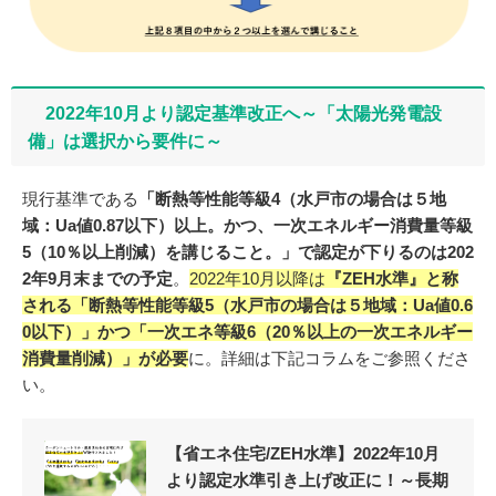
2022年10月より認定基準改正へ～「太陽光発電設
備」は選択から要件に～
現行基準である
「断熱等性能等級4（水戸市の場合は５地
域：Ua値0.87以下）以上。かつ、一次エネルギー消費量等級
5（10％以上削減）を講じること。」で認定が下りるのは202
2年9月末までの予定
。
2022年10月以降は
『ZEH水準』と称
される「断熱等性能等級5（水戸市の場合は５地域：Ua値0.6
0以下）」かつ「一次エネ等級6（20％以上の一次エネルギー
消費量削減）」が必要
に。詳細は下記コラムをご参照くださ
い。
【省エネ住宅/ZEH水準】2022年10月
より認定水準引き上げ改正に！～長期