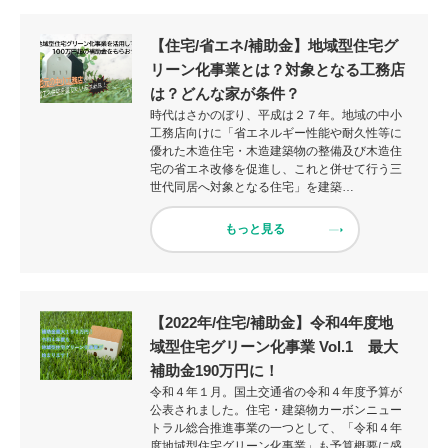
【住宅/省エネ/補助金】地域型住宅グ
リーン化事業とは？対象となる工務店
は？どんな家が条件？
時代はさかのぼり、平成は２７年。地域の中小
工務店向けに「省エネルギー性能や耐久性等に
優れた木造住宅・木造建築物の整備及び木造住
宅の省エネ改修を促進し、これと併せて行う三
世代同居へ対象となる住宅」を建築…
もっと見る
【2022年/住宅/補助金】令和4年度地
域型住宅グリーン化事業 Vol.1 最大
補助金190万円に！
令和４年１月。国土交通省の令和４年度予算が
公表されました。住宅・建築物カーボンニュー
トラル総合推進事業の一つとして、「令和４年
度地域型住宅グリーン化事業」も予算概要に盛