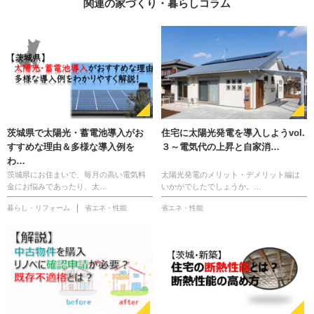
関連の家づくり・暮らしコラム
茨城県で太陽光・蓄電池導入がお
住宅に太陽光発電を導入しようvol.
すすめな理由＆多様な導入例を
３～電気代の上昇と自家消…
わ…
茨城県にお住まいで、毎月の高い電気料
太陽光発電のメリット・デメリット編は
金にお悩みであったり、太…
いかがでしたでしょうか。…
暮らし・リフォーム
省エネ・性能
省エネ・性能