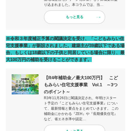
り込まれました。本コラムでは、当…
もっと見る
※令和３年度補正予算の閣議決定を受け、「こどもみらい住
宅支援事業」が新設されました。建築主が39歳以下である場
合、もしくは18歳以下の子供と同居している場合に限り、最
大100万円の補助を受けることができます。
【R4年補助金／最大100万円】 こど
もみらい住宅支援事業 Vol.1 ～3つ
のポイント～
R3年11月26日に閣議決定され、年明けスター
ト予定の『こどもみらい住宅支援事業』につい
て、最新情報と要点をまとめていきます。 この
補助金にかかわる『ZEH』や『長期優良住宅』
など、省エネ水準や認定…