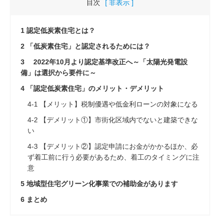
目次
[ 非表示 ]
1
認定低炭素住宅とは？
2
「低炭素住宅」と認定されるためには？
3
2022年10月より認定基準改正へ～「太陽光発電設
備」は選択から要件に～
4
「認定低炭素住宅」のメリット・デメリット
4-1
【メリット】税制優遇や低金利ローンの対象になる
4-2
【デメリット①】市街化区域内でないと建築できな
い
4-3
【デメリット②】認定申請にお金がかかるほか、必
ず着工前に行う必要があるため、着工のタイミングに注
意
5
地域型住宅グリーン化事業での補助金があります
6
まとめ