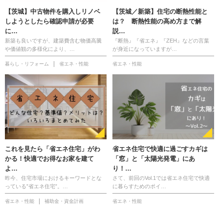
【茨城】中古物件を購入しリノベ
【茨城／新築】住宅の断熱性能と
しようとしたら確認申請が必要
は？ 断熱性能の高め方まで解
に…
説…
新築も良いですが、建築費含む物価高騰
『断熱』『省エネ』『ZEH』などの言葉
や価値観の多様化により、…
が身近になっていますが…
暮らし・リフォーム
省エネ・性能
省エネ・性能
これを見たら「省エネ住宅」がわ
省エネ住宅で快適に過ごすカギは
かる！快適でお得なお家を建て
「窓」と「太陽光発電」にあ
よ…
り！…
昨今、住宅市場におけるキーワードとな
さて、前回のVol.1では省エネ住宅で快適
っている”省エネ住宅”。…
に暮らすためのポイ…
省エネ・性能
補助金・資金計画
省エネ・性能